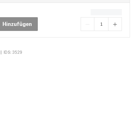
Hinzufügen
|
IDS: 3529
s (7)