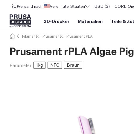
Versand nach
Vereinigte Staaten
USD ($)
CORE One 
3D-Drucker
Materialien
Teile
&
Zu
Filament
Prusament
Prusament PLA
Prusament rPLA Algae Pig
1kg
NFC
Braun
Parameter