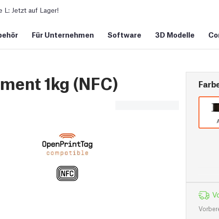
L: Jetzt auf Lager!
behör
Für Unternehmen
Software
3D Modelle
Co
ment 1kg (NFC)
Farb
A
Vo
Vorber