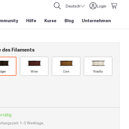
Deutsch
Login
mmunity
Hilfe
Kurse
Blog
Unternehmen
e des Filaments
lgae
Wine
Corn
Risotto
rrätig
eitungszeit: 1–3 Werktage.