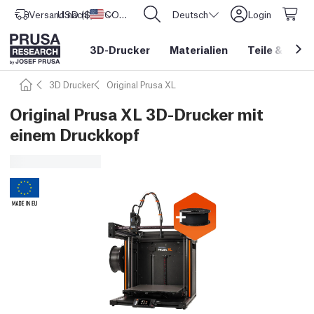
Versand nach
USD ($)
Vereinigte Staaten
CORE One L: Jetzt auf Lager!
Deutsch
Login
3D-Drucker
Materialien
Teile
&
Zube
3D Drucker
Original Prusa XL
Original Prusa XL 3D-Drucker mit
einem Druckkopf