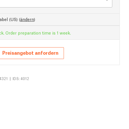
abel (US)
(
ändern
)
ck. Order preparation time is 1 week.
Preisangebot anfordern
|
4321
IDS: 4012