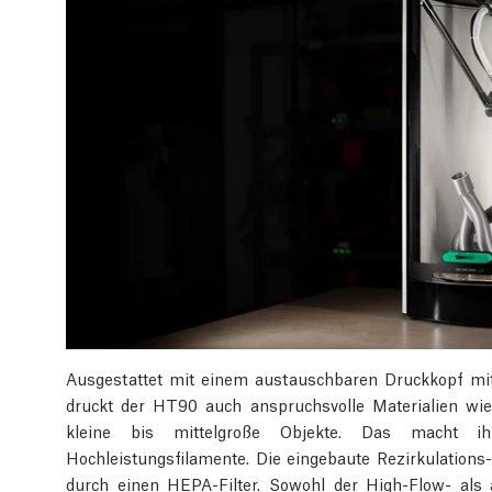
Ausgestattet mit einem austauschbaren Druckkopf mit
druckt der HT90 auch anspruchsvolle Materialien wi
kleine bis mittelgroße Objekte. Das macht i
Hochleistungsfilamente. Die eingebaute Rezirkulations
durch einen HEPA-Filter. Sowohl der High-Flow- als