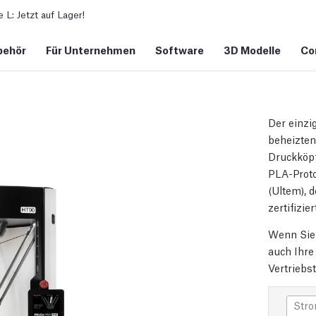
L: Jetzt auf Lager!
behör
Für Unternehmen
Software
3D Modelle
Co
Der einzi
beheizten
Druckköpf
PLA-Proto
(Ultem), 
zertifizie
Wenn Sie 
auch Ihr
Vertriebs
Str