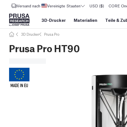
Versand nach
Vereinigte Staaten
USD ($)
CORE One 
3D-Drucker
Materialien
Teile
&
Zu
3D Drucker
Prusa Pro
Prusa Pro HT90