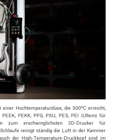
 einer Hochtemperaturdüse, die 500°C erreicht,
e PEEK, PEKK, PPS, PSU, PES, PEI (Ultem) für
hn zum erschwinglichsten 3D-Drucker für
-Schlaufe reinigt ständig die Luft in der Kammer
 auch der High-Temperature-Druckkopf sind im