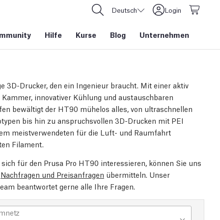
Deutsch
Login
mmunity
Hilfe
Kurse
Blog
Unternehmen
ge 3D-Drucker, den ein Ingenieur braucht. Mit einer aktiv
 Kammer, innovativer Kühlung und austauschbaren
en bewältigt der HT90 mühelos alles, von ultraschnellen
typen bis hin zu anspruchsvollen 3D-Drucken mit PEI
dem meistverwendeten für die Luft- und Raumfahrt
rten Filament.
sich für den Prusa Pro HT90 interessieren, können Sie uns
e
Nachfragen und Preisanfragen
übermitteln. Unser
team beantwortet gerne alle Ihre Fragen.
omnetz