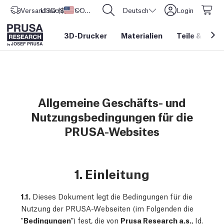
Versand nach
USD ($)
Vereinigte Staaten
CORE One L: Jetzt auf Lager!
Deutsch
Login
3D-Drucker
Materialien
Teile
&
Zube
Allgemeine Geschäfts- und
Nutzungsbedingungen für die
PRUSA-Websites
1. Einleitung
1.1.
Dieses Dokument legt die Bedingungen für die
Nutzung der PRUSA-Webseiten (im Folgenden die
"
Bedingungen
") fest, die von
Prusa Research a.s.
, Id.