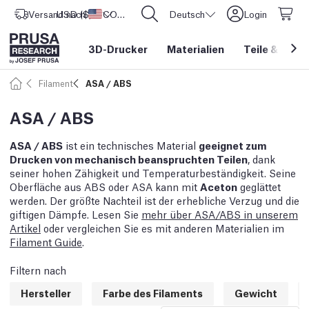
Versand nach
USD ($)
Vereinigte Staaten
CORE One L: Jetzt auf Lager!
Deutsch
Login
3D-Drucker
Materialien
Teile
&
Zube
Filament
ASA / ABS
ASA / ABS
ASA / ABS
ist ein technisches Material
geeignet zum
Drucken von mechanisch beanspruchten Teilen
, dank
seiner hohen Zähigkeit und Temperaturbeständigkeit. Seine
Oberfläche aus ABS oder ASA kann mit
Aceton
geglättet
werden. Der größte Nachteil ist der erhebliche Verzug und die
giftigen Dämpfe. Lesen Sie
mehr über ASA/ABS in unserem
Artikel
oder vergleichen Sie es mit anderen Materialien im
Filament Guide
.
Filtern nach
Hersteller
Farbe des Filaments
Gewicht