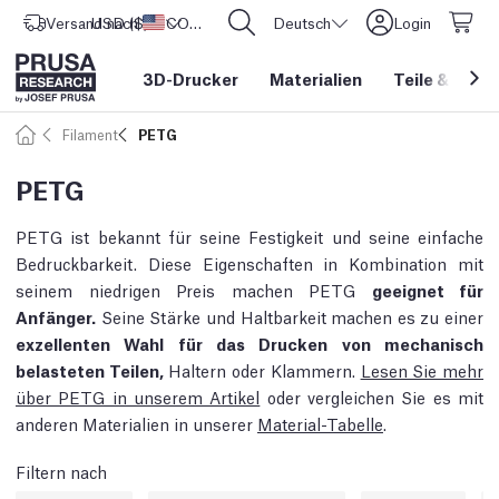
Versand nach
USD ($)
Vereinigte Staaten
CORE One L: Jetzt auf Lager!
Deutsch
Login
3D-Drucker
Materialien
Teile
&
Zube
Filament
PETG
PETG
PETG ist bekannt für seine Festigkeit und seine einfache
Bedruckbarkeit. Diese Eigenschaften in Kombination mit
seinem niedrigen Preis machen PETG
geeignet für
Anfänger.
Seine Stärke und Haltbarkeit machen es zu einer
exzellenten Wahl für das Drucken von mechanisch
belasteten Teilen,
Haltern oder Klammern.
Lesen Sie mehr
über PETG in unserem Artikel
oder vergleichen Sie es mit
anderen Materialien in unserer
Material-Tabelle
.
Filtern nach