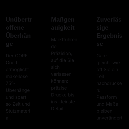
Unübertr
Maßgen
Zuverläs
offene
auigkeit
sige
Überhän
Ergebnis
Marktführen
ge
se
de 
Präzision, 
Der CORE 
Ganz 
auf die Sie 
One L 
gleich, wie 
sich 
ermöglicht 
oft Sie ein 
verlassen 
makellose 
Teil 
können: 
75°-
nachdrucke
präzise 
Überhänge 
n: 
Drucke bis 
und spart 
Passform 
ins kleinste 
so Zeit und 
und Maße 
Detail.
Stützmateri
bleiben 
al.
unverändert
.