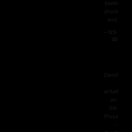
beein
druck
end.
– 
123-
3D
Damit
erhalt
en 
Sie 
Prusa
-