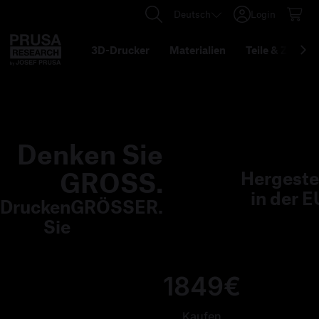
Deutsch
Login
3D-Drucker
Materialien
Teile
&
Zubehö
Denken Sie
GROSS.
Hergestel
in der E
Drucken
GRÖSSER.
Sie
1849€
Kaufen