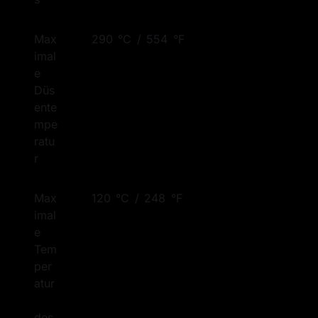
Max
290 °C / 554 °F
imal
e 
Düs
ente
mpe
ratu
r
Max
120 °C / 248 °F
imal
e 
Tem
per
atur
des 