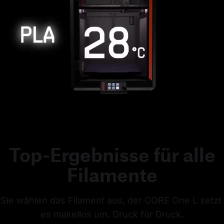
Top-Ergebnisse für alle
Filamente
Sie wählen das Filament aus, der CORE One L setzt 
es makellos um. Druck für Druck.