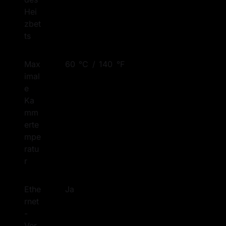
Hei
zbet
ts
Max
60 °C / 140 °F
imal
e 
Ka
mm
erte
mpe
ratu
r
Ethe
Ja
rnet
-
Ver