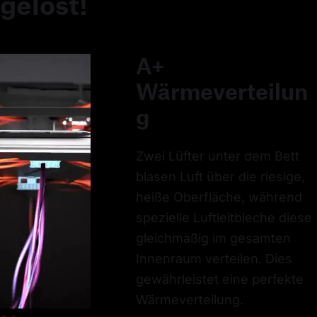
gelöst!
A+
Wärmeverteilun
g
Zwei Lüfter unter dem Bett
blasen Luft über die riesige,
heiße Oberfläche, während
spezielle Luftleitbleche diese
gleichmäßig im gesamten
Innenraum verteilen. Dies
gewährleistet eine perfekte
Wärmeverteilung.