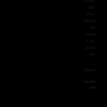
Preis 
der 
Pro-
Mode
lle 
zahle
n zu 
müss
en.
– 
Tom's
Hardw
are