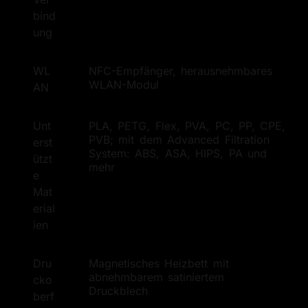
bind
ung
WL
NFC-Empfänger, herausnehmbares
WLAN-Modul
AN
Unt
PLA, PETG, Flex, PVA, PC, PP, CPE,
PVB; mit dem Advanced Filtration
erst
System: ABS, ASA, HIPS, PA und
ützt
mehr
e 
Mat
erial
ien
Dru
Magnetisches Heizbett mit
abnehmbarem satiniertem
cko
Druckblech
berf