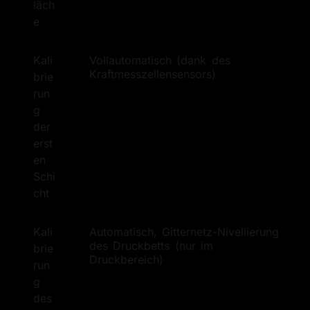
läch
e
Kali
Vollautomatisch (dank des
Kraftmesszellensensors)
brie
run
g 
der 
erst
en 
Schi
cht
Kali
Automatisch, Gitternetz-Nivellierung
des Druckbetts (nur im
brie
Druckbereich)
run
g 
des 