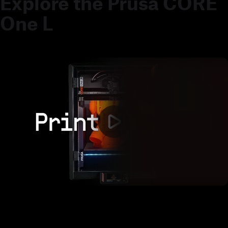
Explore the Prusa CORE
One L