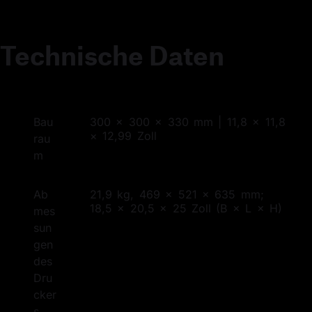
Technische Daten
Bau
300 × 300 × 330 mm | 11,8 × 11,8
× 12,99 Zoll
rau
m
Ab
21,9 kg, 469 × 521 × 635 mm;
18,5 × 20,5 × 25 Zoll (B × L × H)
mes
sun
gen 
des 
Dru
cker
s