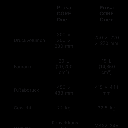
Prusa
Prusa
CORE
CORE
One
L
One+
300 ×
250 × 220
Druckvolumen
300 ×
× 270 mm
330 mm
30 L
15 L
Bauraum
(29,700
(14,850
cm³)
cm³)
456 ×
415 × 444
Fußabdruck
488 mm
mm
Gewicht
22 kg
22,5 kg
Konvektions-
MK52 24V