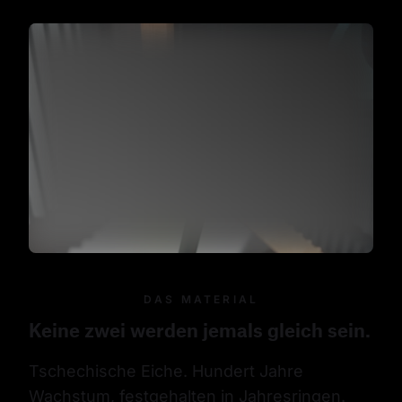
DAS MATERIAL
Keine zwei werden jemals gleich sein.
Tschechische Eiche. Hundert Jahre 
Wachstum, festgehalten in Jahresringen.