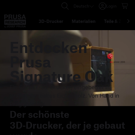
Deutsch
Login
3D-Drucker
Materialien
Teile
&
Zubehö
Entdecken
Prusa
Signature Oak
Ein CoreXY-3D-Drucker, eingebettet in
jahrhundertealtes Eichenholz. Von Hand in
Prag gefertigt.
Der schönste
3D‑Drucker, der je gebaut