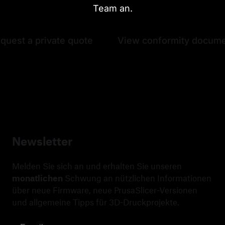
Team an.
quest a private quote
View conformity docum
Newsletter
Melden Sie sich an und erhalten Sie unseren
monatlichen
Schwung an nützlichen Informationen
über neue Firmware, neue PrusaSlicer-Versionen
und allgemeine Tipps für 3D-Druckprojekte.