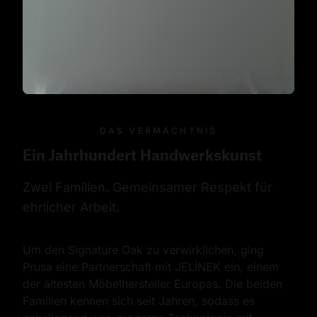
DAS VERMÄCHTNIS
Ein Jahrhundert Handwerkskunst
Zwei Familien. Gemeinsamer Respekt für 
ehrlicher Arbeit.
Um den Signature Oak zu verwirklichen, ging 
Prusa eine Partnerschaft mit JELÍNEK ein, einem 
der ältesten Möbelhersteller Europas. Die beiden 
Familien kennen sich seit Jahren, sodass es 