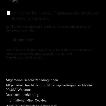
Ich möchte das E-Book „Grundlagen des 3D-Drucks“
als Geschenk erhalten.
Durch Anklicken erklären Sie sich damit einverstanden,
unseren
Newsletter zu erhalten.
Abonnieren
Diese Website ist durch reCAPTCHA Enterprise geschützt und es
gelten die Google
Datenschutzbestimmungen
und
Dienstleistungsbedingungen
.
Allgemeine Geschäftsbedingungen
Allgemeine Geschäfts- und Nutzungsbedingungen für die
PRUSA-Websites
Datenschutzerklärung
Informationen über Cookies
Richtlinie für Kundenbeschwerden