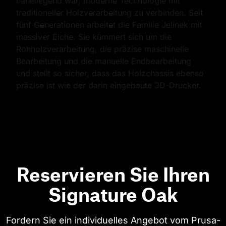
naheliegend war, moderne Technologie mit 
traditioneller Holzverarbeitung zu verbinden. Seit 
fünf Generationen arbeitet die Familie Jelínek mit 
massiver Eiche. Sie kümmert sich um die 
Rohholzverarbeitung, die präzise maschinelle 
Bearbeitung und die manuelle Endbearbeitung 
und stellt so sicher, dass das Holzchassis ebenso 
präzise ist wie der darin eingebaute 3D-Drucker.
Reservieren Sie Ihren
Signature Oak
Fordern Sie ein individuelles Angebot vom Prusa-