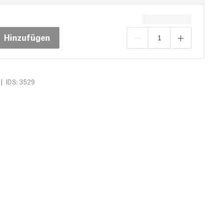
Hinzufügen
|
IDS: 3529
s (7)