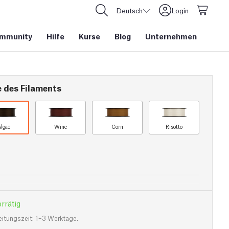
Deutsch
Login
mmunity
Hilfe
Kurse
Blog
Unternehmen
e des Filaments
lgae
Wine
Corn
Risotto
rrätig
eitungszeit: 1–3 Werktage.