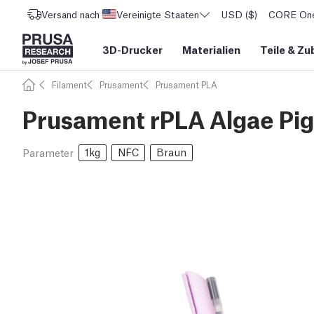
Versand nach
Vereinigte Staaten
USD ($)
CORE One 
3D-Drucker
Materialien
Teile
&
Zu
Filament
Prusament
Prusament PLA
Prusament rPLA Algae Pig
1kg
NFC
Braun
Parameter