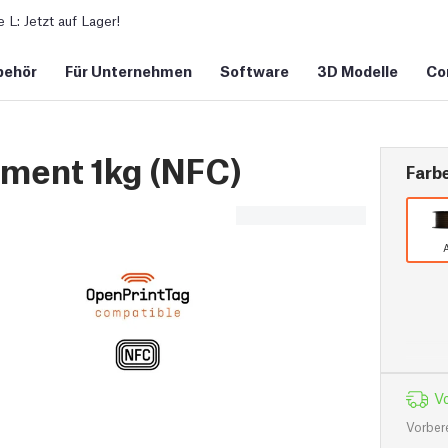
L: Jetzt auf Lager!
behör
Für Unternehmen
Software
3D Modelle
Co
ment 1kg (NFC)
Farb
A
Vo
Vorber