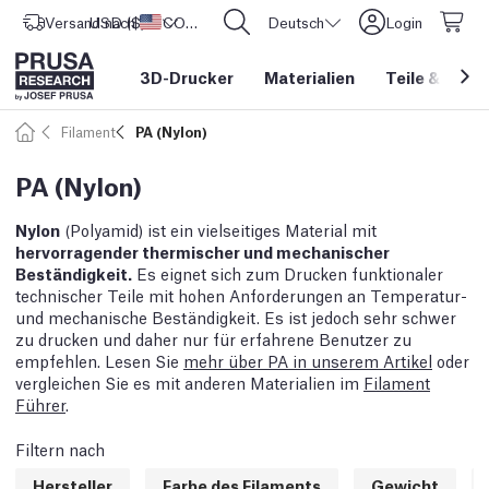
Versand nach
USD ($)
Vereinigte Staaten
CORE One L: Jetzt auf Lager!
Deutsch
Login
3D-Drucker
Materialien
Teile
&
Zube
Filament
PA (Nylon)
PA (Nylon)
Nylon
(Polyamid) ist ein vielseitiges Material mit
hervorragender thermischer und mechanischer
Beständigkeit.
Es eignet sich zum Drucken funktionaler
technischer Teile mit hohen Anforderungen an Temperatur-
und mechanische Beständigkeit. Es ist jedoch sehr schwer
zu drucken und daher nur für erfahrene Benutzer zu
empfehlen. Lesen Sie
mehr über PA in unserem Artikel
oder
vergleichen Sie es mit anderen Materialien im
Filament
Führer
.
Filtern nach
Hersteller
Farbe des Filaments
Gewicht