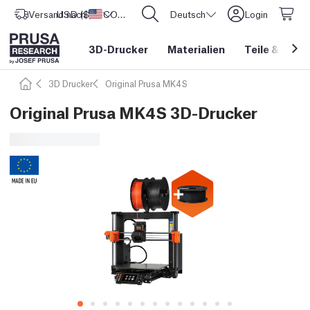
Versand nach
USD ($)
Vereinigte Staaten
CORE One L: Jetzt auf Lager!
Deutsch
Login
3D-Drucker
Materialien
Teile
&
Zube
3D Drucker
Original Prusa MK4S
Original Prusa MK4S 3D-Drucker