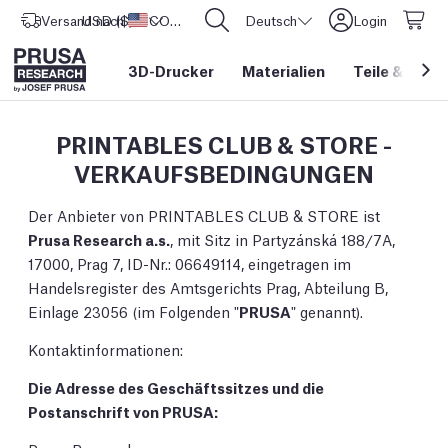
Versand nach
USD ($)
Vereinigte Staaten
CORE One L: Jetzt auf Lager!
Deutsch
Login
3D-Drucker
Materialien
Teile
&
Zube
PRINTABLES CLUB & STORE -
VERKAUFSBEDINGUNGEN
Der Anbieter von PRINTABLES CLUB & STORE ist
Prusa Research a.s.
, mit Sitz in Partyzánská 188/7A,
17000, Prag 7, ID-Nr.: 06649114, eingetragen im
Handelsregister des Amtsgerichts Prag, Abteilung B,
Einlage 23056 (im Folgenden "
PRUSA
" genannt).
Kontaktinformationen:
Die Adresse des Geschäftssitzes und die
Postanschrift von PRUSA: