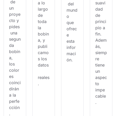
 de 
a lo 
suavi
 del 
un 
largo 
dad 
mund
proye
de 
de 
o 
cto y 
toda 
princi
que 
pides
la 
pio a 
ofrec
 una 
bobin
fin. 
e 
segun
a, y 
Adem
esta 
da 
publi
ás, 
infor
bobin
camo
siemp
maci
a, 
s los 
re 
ón.
los 
datos
tiene 
color
un 
es 
reales
aspec
coinci
.
to 
dirán 
impe
a la 
cable
perfe
.
cción
.