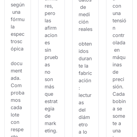
según
res, 
con 
 de 
 una 
pero 
una 
medi
fórmu
las 
tensió
ción 
la 
afirm
n 
reales
espec
acion
contr
trosc
es 
olada
obten
ópica
sin 
 en 
idos 
prueb
máqu
duran
docu
as 
inas 
te la 
ment
no 
de 
fabric
ada. 
son 
preci
ación
Com
más 
sión. 
: 
proba
que 
Cada 
lectur
mos 
estrat
bobin
as 
cada 
egia 
a se 
del 
lote 
de 
some
diám
con 
mark
te a 
etro 
respe
eting.
una 
a lo 
cto 