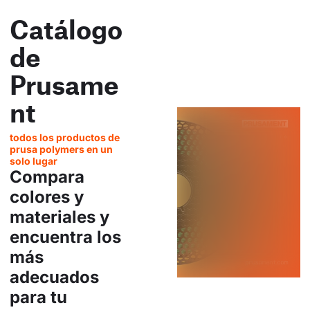
Catálogo
de
Prusame
nt
todos los productos de
prusa polymers en un
solo lugar
Compara
colores y
materiales y
encuentra los
más
adecuados
para tu