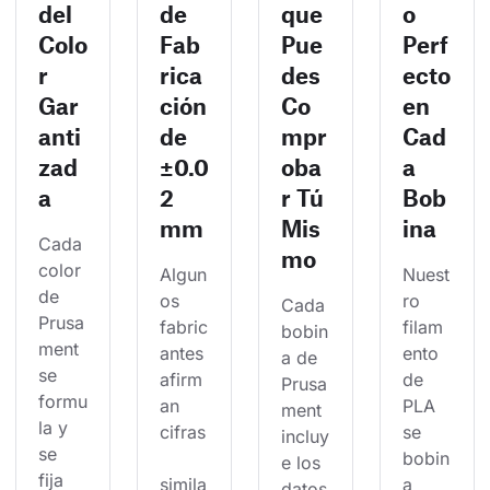
del
de
que
o
Colo
Fab
Pue
Perf
r
rica
des
ecto
Gar
ción
Co
en
anti
de
mpr
Cad
zad
±0.0
oba
a
a
2
r Tú
Bob
mm
Mis
ina
Cada 
mo
color 
Algun
Nuest
de 
os 
ro 
Cada 
Prusa
fabric
filam
bobin
ment 
antes 
ento 
a de 
se 
afirm
de 
Prusa
formu
an 
PLA 
ment 
la y 
cifras
se 
incluy
se 
bobin
e los 
fija 
simila
a 
datos