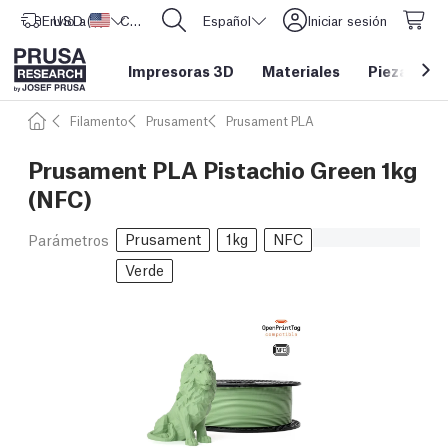
Envío a
USD ($)
Estados Unidos
CORE One L: ¡Ya disponible!
Español
Iniciar sesión
Impresoras 3D
Materiales
Piezas y a
Filamento
Prusament
Prusament PLA
Prusament PLA Pistachio Green 1kg
(NFC)
Prusament
1kg
NFC
Parámetros
Verde