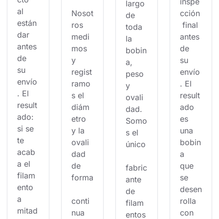
inspe
largo 
al 
Nosot
cción
de 
están
ros 
 final 
toda 
dar 
medi
antes 
la 
antes 
mos 
de 
bobin
de 
y 
su 
a, 
su 
regist
envío
peso 
envío
ramo
. El 
y 
. El 
s el 
result
ovali
result
diám
ado 
dad. 
ado: 
etro 
es 
Somo
si se 
y la 
una 
s el 
te 
ovali
bobin
único
acab
dad 
a 
a el 
de 
que 
fabric
filam
forma
se 
ante 
ento 
desen
de 
a 
conti
rolla 
filam
mitad
nua 
con 
entos