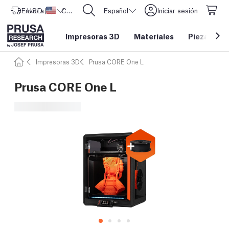
Envío a
USD ($)
Estados Unidos
CORE One L: ¡Ya disponible!
Español
Iniciar sesión
Impresoras 3D
Materiales
Piezas y a
Impresoras 3D
Prusa CORE One L
Prusa CORE One L