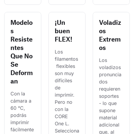
Modelo
¡Un
Voladiz
s
buen
os
Resiste
FLEX!
Extrem
ntes
os
Los 
Que No
filamentos
Los 
Se
 flexibles 
voladizos 
Deform
son muy 
pronuncia
an
difíciles 
dos 
de 
requieren 
Con la 
imprimir. 
soportes 
cámara a 
Pero no 
- lo que 
60 °C, 
con la 
supone 
podrás 
CORE 
material 
imprimir 
One L. 
adicional 
fácilmente
Selecciona
que, al 