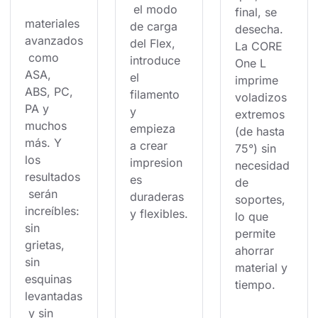
 el modo 
final, se 
materiales 
de carga 
desecha. 
avanzados
del Flex, 
La CORE 
 como 
introduce 
One L 
ASA, 
el 
imprime 
ABS, PC, 
filamento 
voladizos 
PA y 
y 
extremos 
muchos 
empieza 
(de hasta 
más. Y 
a crear 
75°) sin 
los 
impresion
necesidad 
resultados
es 
de 
 serán 
duraderas 
soportes, 
increíbles: 
y flexibles.
lo que 
sin 
permite 
grietas, 
ahorrar 
sin 
material y 
esquinas 
tiempo.
levantadas
 y sin 