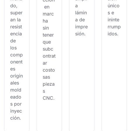
do, 
a 
único
 en 
super
lámin
s e 
marc
an la 
a de 
ininte
ha 
resist
impre
rrump
sin 
encia 
sión.
idos.
tener 
de 
que 
los 
subc
comp
ontrat
onent
ar 
es 
costo
origin
sas 
ales 
pieza
mold
s 
eado
CNC.
s por 
inyec
ción.