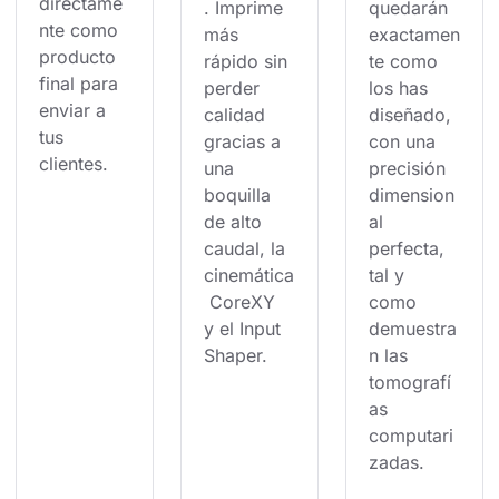
directame
. Imprime 
quedarán 
nte como 
más 
exactamen
producto 
rápido sin 
te como 
final para 
perder 
los has 
enviar a 
calidad 
diseñado, 
tus 
gracias a 
con una 
clientes.
una 
precisión 
boquilla 
dimension
de alto 
al 
caudal, la 
perfecta, 
cinemática
tal y 
 CoreXY 
como 
y el Input 
demuestra
Shaper.
n las 
tomografí
as 
computari
zadas.