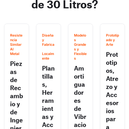
de 30 Litros?
Resiste
Diseña 
Modelo
Prototip
ncia 
y 
s 
ado y 
Similar 
Fabrica
Grande
Arte
Al 
s y 
Prot
Metal
Localm
Flexible
ente
s
otip
Piez
Plan
Am
os,
as
tilla
orti
Atre
de
s,
gua
zo y
Rec
Her
dor
Acc
amb
ram
es
esor
io y
ient
de
ios
de
as y
Vibr
par
Inge
Acc
acio
a
nier