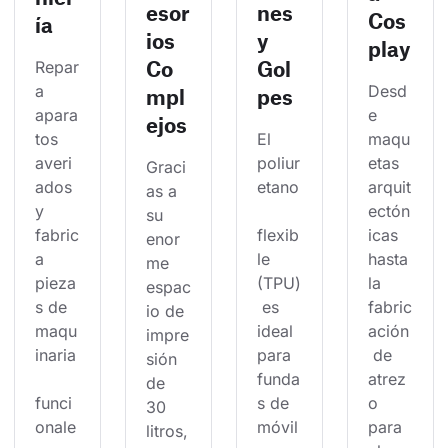
esor
nes
Cos
ía
ios
y
play
Co
Gol
Repar
a 
Desd
mpl
pes
apara
e 
ejos
tos 
El 
maqu
averi
poliur
etas 
Graci
ados 
etano
arquit
as a 
y 
ectón
su 
fabric
flexib
icas 
enor
a 
le 
hasta 
me 
pieza
(TPU)
la 
espac
s de 
 es 
fabric
io de 
maqu
ideal 
ación
impre
inaria
para 
 de 
sión 
funda
atrez
de 
funci
s de 
o 
30 
onale
móvil
para 
litros,