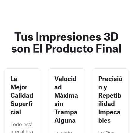
Tus Impresiones 3D
son El Producto Final
La
Velocid
Precisió
Mejor
ad
n y
Calidad
Máxima
Repetib
Superfi
sin
ilidad
cial
Trampa
Impeca
Alguna
bles
Todo está 
precalibra
La serie 
Lo Que 