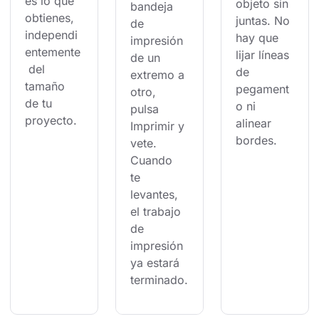
es lo que 
objeto sin 
bandeja 
obtienes, 
juntas. No 
de 
independi
hay que 
impresión 
entemente
lijar líneas 
de un 
 del 
de 
extremo a 
tamaño 
pegament
otro, 
de tu 
o ni 
pulsa 
proyecto.
alinear 
Imprimir y 
bordes.
vete. 
Cuando 
te 
levantes, 
el trabajo 
de 
impresión 
ya estará 
terminado.