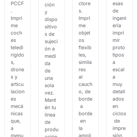
PCCF
ctore
esas 
ción 
. 
s. 
de 
y 
Impri
Impri
ingeni
dispo
me 
me 
ería 
sitivo
coch
objet
impri
s de 
es 
os 
mir 
sujeci
teledi
flexib
proto
ón a 
rigido
les, 
tipos 
medi
s, 
simila
a 
da 
drone
res 
escal
de 
s y 
al 
a 
una 
articu
cauch
muy 
sola 
lacion
o, de 
detall
vez. 
es 
borde
ados 
Mant
mecá
 a 
en 
én tu 
nicas 
borde
ciclos
línea 
que, 
 en 
 de 
de 
a 
la 
impre
produ
menu
ampli
sión 
cción