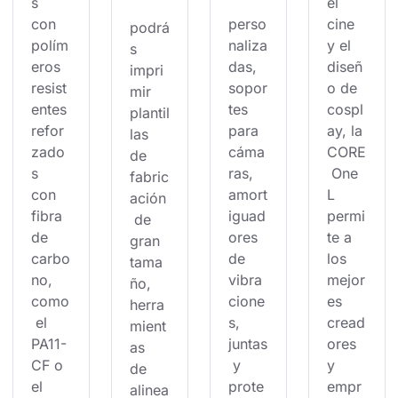
s 
el 
con 
perso
cine 
podrá
polím
naliza
y el 
s 
eros 
das, 
diseñ
impri
resist
sopor
o de 
mir 
entes 
tes 
cospl
plantil
refor
para 
ay, la 
las 
zado
cáma
CORE
de 
s 
ras, 
 One 
fabric
con 
amort
L 
ación
fibra 
iguad
permi
 de 
de 
ores 
te a 
gran 
carbo
de 
los 
tama
no, 
vibra
mejor
ño, 
como
cione
es 
herra
 el 
s, 
cread
mient
PA11-
juntas
ores 
as 
CF o 
 y 
y 
de 
el 
prote
empr
alinea