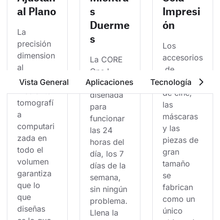
al Plano
s
Impresi
Duerme
ón
La 
s
precisión 
Los 
dimension
accesorios
La CORE 
al 
 de 
One L 
verificada 
cosplay y 
Vista General
Aplicaciones
Tecnología
Se
está 
mediante 
de cine, 
diseñada 
tomografí
las 
para 
a 
máscaras 
funcionar 
computari
y las 
las 24 
zada en 
piezas de 
horas del 
todo el 
gran 
día, los 7 
volumen 
tamaño 
días de la 
garantiza 
se 
semana, 
que lo 
fabrican 
sin ningún 
que 
como un 
problema. 
diseñas 
único 
Llena la 