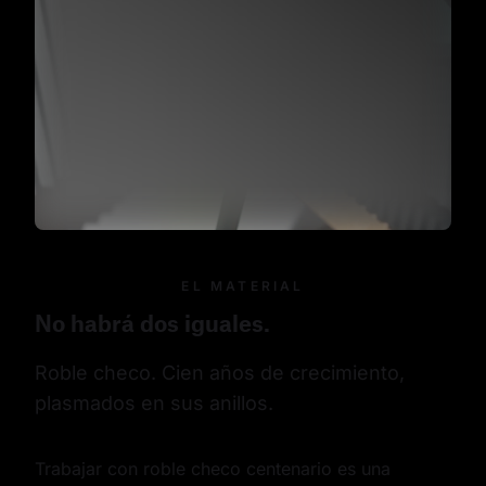
EL MATERIAL
No habrá dos iguales.
Roble checo. Cien años de crecimiento, 
plasmados en sus anillos.
Trabajar con roble checo centenario es una 