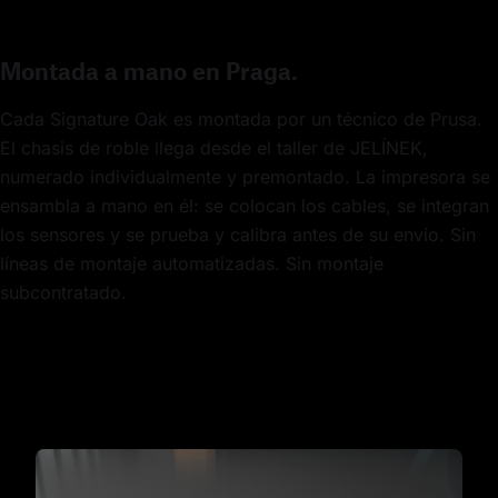
Montada a mano en Praga.
Cada Signature Oak es montada por un técnico de Prusa.
El chasis de roble llega desde el taller de JELÍNEK,
numerado individualmente y premontado. La impresora se
ensambla a mano en él: se colocan los cables, se integran
los sensores y se prueba y calibra antes de su envío. Sin
líneas de montaje automatizadas. Sin montaje
subcontratado.