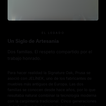
EL LEGADO
Un Siglo de Artesanía
Dos familias. El respeto compartido por el 
trabajo honrado.
Para hacer realidad la Signature Oak, Prusa se 
asoció con JELÍNEK, uno de los fabricantes de 
muebles más antiguos de Europa. Las dos 
familias se conocen desde hace años, por lo que 
resultaba natural combinar la tecnología moderna 
con la carpintería tradicional. Cinco generaciones 