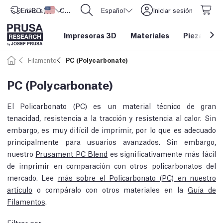
Envío a
USD ($)
Estados Unidos
CORE One L: ¡Ya disponible!
Español
Iniciar sesión
Impresoras 3D
Materiales
Piezas y a
Filamento
PC (Polycarbonate)
PC (Polycarbonate)
El Policarbonato (PC) es un material técnico de gran
tenacidad, resistencia a la tracción y resistencia al calor. Sin
embargo, es muy difícil de imprimir, por lo que es adecuado
principalmente para usuarios avanzados. Sin embargo,
nuestro
Prusament PC Blend
es significativamente más fácil
de imprimir en comparación con otros policarbonatos del
mercado. Lee
más sobre el Policarbonato (PC) en nuestro
artículo
o compáralo con otros materiales en la
Guía de
Filamentos
.
Filtrar por