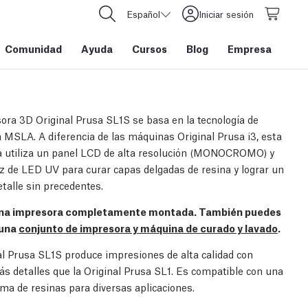
Español
Iniciar sesión
Comunidad
Ayuda
Cursos
Blog
Empresa
ora 3D Original Prusa SL1S se basa en la tecnología de
 MSLA. A diferencia de las máquinas Original Prusa i3, esta
 utiliza un panel LCD de alta resolución (MONOCROMO) y
z de LED UV para curar capas delgadas de resina y lograr un
etalle sin precedentes.
una impresora completamente montada. También puedes
 una
conjunto de impresora y máquina de curado y lavado
.
al Prusa SL1S produce impresiones de alta calidad con
ás detalles que la Original Prusa SL1. Es compatible con una
ma de resinas para diversas aplicaciones.