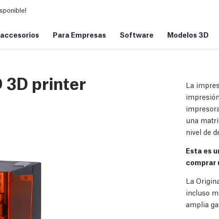
sponible!
 accesorios
Para Empresas
Software
Modelos 3D
 3D printer
La impres
impresión
impresora
una matri
nivel de d
Esta es 
comprar
La Origin
incluso m
amplia ga