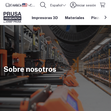
Envío a
USD ($)
Estados Unidos
CORE One L: ¡Ya disponible!
Español
Iniciar sesión
Impresoras 3D
Materiales
Piezas y a
Sobre nosotros