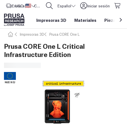
Envío a
USD ($)
Estados Unidos
CORE One L: ¡Ya disponible!
Español
Iniciar sesión
Impresoras 3D
Materiales
Piezas y a
Impresoras 3D
Prusa CORE One L
Prusa CORE One L Critical
Infrastructure Edition