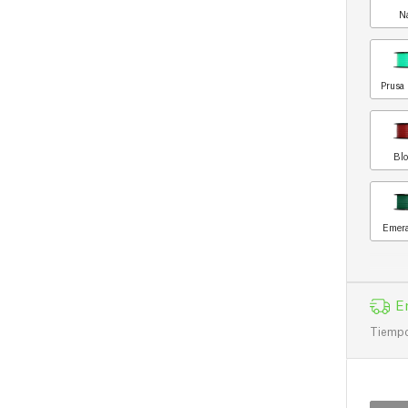
N
Prusa 
Blo
Emera
E
Tiempo 