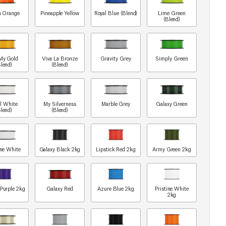
a Orange
Pineapple Yellow
Royal Blue (Blend)
Lime Green
(Blend)
My Gold
Viva La Bronze
Gravity Grey
Simply Green
Blend)
(Blend)
rl White
My Silverness
Marble Grey
Galaxy Green
Blend)
(Blend)
ine White
Galaxy Black 2kg
Lipstick Red 2kg
Army Green 2kg
 Purple 2kg
Galaxy Red
Azure Blue 2kg
Pristine White
2kg