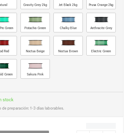
atural
Gravity Grey 2kg
Jet Black 2kg
Prusa Orange 2kg
Pro Green
Pistachio Green
Chalky Blue
Anthracite Grey
od Red
Noctua Beige
Noctua Brown
Electric Green
ld Green
Sakura Pink
n stock
de preparación: 1-3 días laborables.