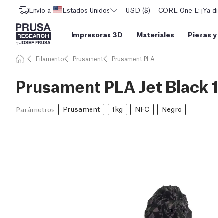
Envío a
Estados Unidos
USD ($)
CORE One L: ¡Ya di
Impresoras 3D
Materiales
Piezas y
Filamento
Prusament
Prusament PLA
Prusament PLA Jet Black 
Prusament
1kg
NFC
Negro
Parámetros