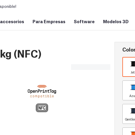
sponible!
 accesorios
Para Empresas
Software
Modelos 3D
Color
1kg (NFC)
Je
Azu
Gentle