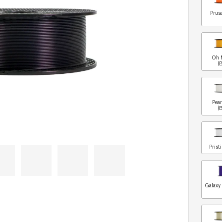
Prus
Oh 
(
Pea
(
Prist
Galaxy