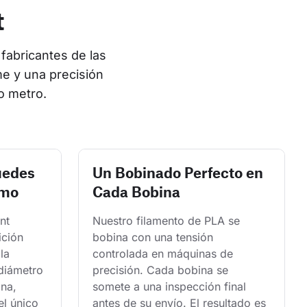
t
fabricantes de las 
e y una precisión 
o metro.
uedes
Un Bobinado Perfecto en
smo
Cada Bobina
nt 
Nuestro filamento de PLA se 
ición 
bobina con una tensión 
la 
controlada en máquinas de 
 diámetro 
precisión. Cada bobina se 
na, 
somete a una inspección final 
l único 
antes de su envío. El resultado es 