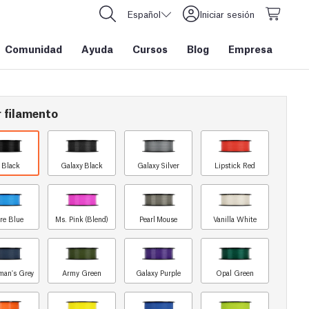
Español
Iniciar sesión
Comunidad
Ayuda
Cursos
Blog
Empresa
 filamento
t Black
Galaxy Black
Galaxy Silver
Lipstick Red
re Blue
Ms. Pink (Blend)
Pearl Mouse
Vanilla White
man's Grey
Army Green
Galaxy Purple
Opal Green