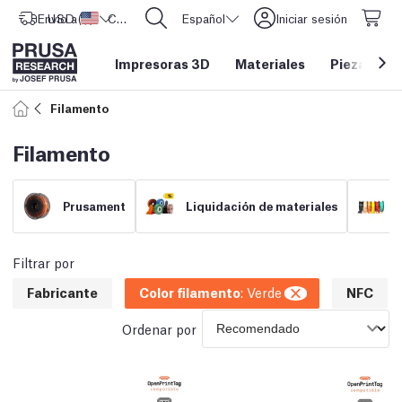
Envío a
USD ($)
Estados Unidos
CORE One L: ¡Ya disponible!
Español
Iniciar sesión
Impresoras 3D
Materiales
Piezas y a
Filamento
Filamento
Prusament
Liquidación de materiales
Filtrar por
Fabricante
Color filamento
:
Verde
NFC
Ordenar por