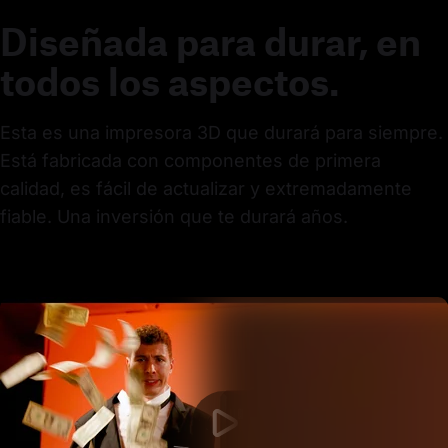
Diseñada para durar, en
todos los aspectos.
Esta es una impresora 3D que durará para siempre. 
Está fabricada con componentes de primera 
calidad, es fácil de actualizar y extremadamente 
fiable. Una inversión que te durará años.