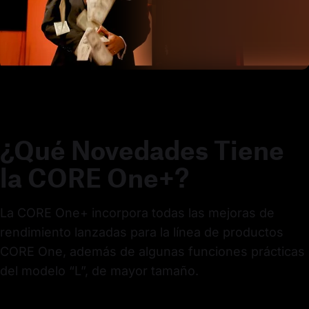
¿Qué Novedades Tiene
la CORE One+?
La CORE One+ incorpora todas las mejoras de 
rendimiento lanzadas para la línea de productos 
CORE One, además de algunas funciones prácticas 
del modelo “L”, de mayor tamaño.