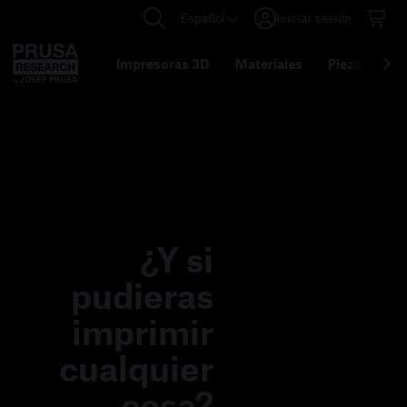
Español
Iniciar sesión
Impresoras 3D
Materiales
Piezas y acc
¿Y si
pudieras
imprimir
cualquier
cosa?