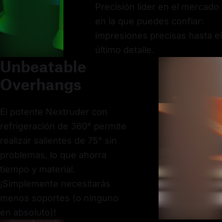
Precisión líder en el mercado
en la que puedes confiar:
impresiones precisas hasta el
último detalle.
Unbeatable
Overhangs
El potente Nextruder con
refrigeración de 360° permite
realizar salientes de 75° sin
problemas, lo que ahorra
tiempo y material.
¡Simplemente necesitarás
menos soportes (o ninguno
en absoluto)!