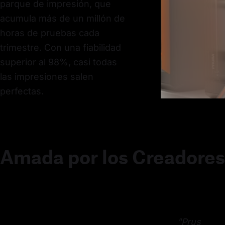
parque de impresión, que
acumula más de un millón de
horas de pruebas cada
trimestre. Con una fiabilidad
superior al 98%, casi todas
las impresiones salen
perfectas.
Amada por los Creadores
"Prus