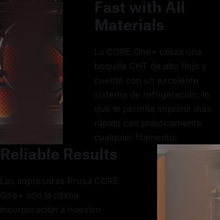
Fast with All
Materials
La CORE One+ utiliza una
boquilla CHT de alto flujo y
cuenta con un excelente
sistema de refrigeración, lo
que le permite imprimir más
rápido con prácticamente
cualquier filamento.
Reliable Results
Las impresoras Prusa CORE
One+ son la última
incorporación a nuestro