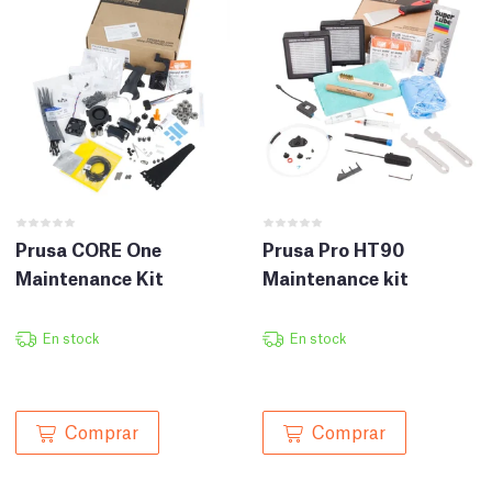
Prusa CORE One
Prusa Pro HT90
Maintenance Kit
Maintenance kit
En stock
En stock
Comprar
Comprar