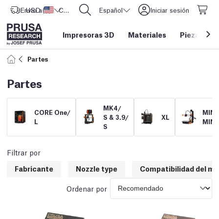
Envío a
USD ($)
Estados Unidos
CORE One L: ¡Ya disponible!
Español
Iniciar sesión
Impresoras 3D
Materiales
Piezas y a
Partes
Partes
MK4/
CORE One/
MINI
S & 3.9/
XL
L
MINI
S
Filtrar por
Fabricante
Nozzle type
Compatibilidad del m
Ordenar por