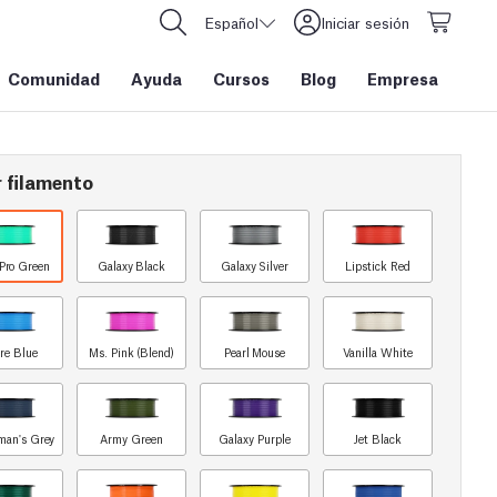
Español
Iniciar sesión
Comunidad
Ayuda
Cursos
Blog
Empresa
 filamento
Pro Green
Galaxy Black
Galaxy Silver
Lipstick Red
re Blue
Ms. Pink (Blend)
Pearl Mouse
Vanilla White
man's Grey
Army Green
Galaxy Purple
Jet Black