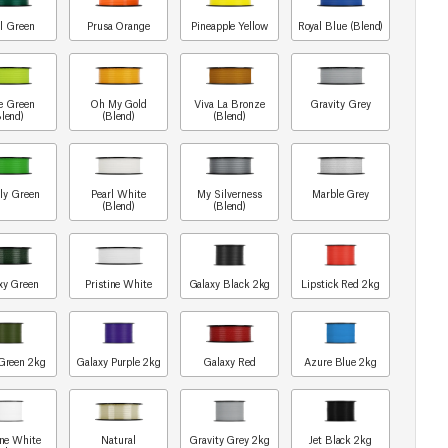
l Green
Prusa Orange
Pineapple Yellow
Royal Blue (Blend)
e Green
Oh My Gold
Viva La Bronze
Gravity Grey
Blend)
(Blend)
(Blend)
ly Green
Pearl White
My Silverness
Marble Grey
(Blend)
(Blend)
xy Green
Pristine White
Galaxy Black 2kg
Lipstick Red 2kg
Green 2kg
Galaxy Purple 2kg
Galaxy Red
Azure Blue 2kg
ine White
Natural
Gravity Grey 2kg
Jet Black 2kg