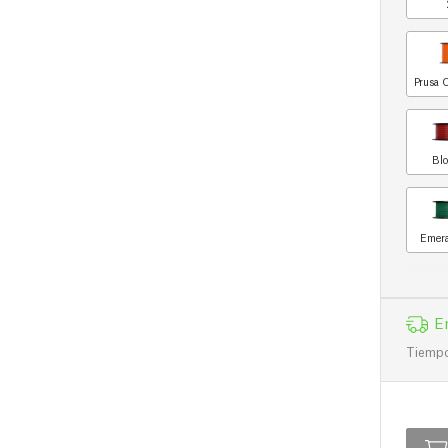
Prusa 
Blo
Emera
E
Tiempo 