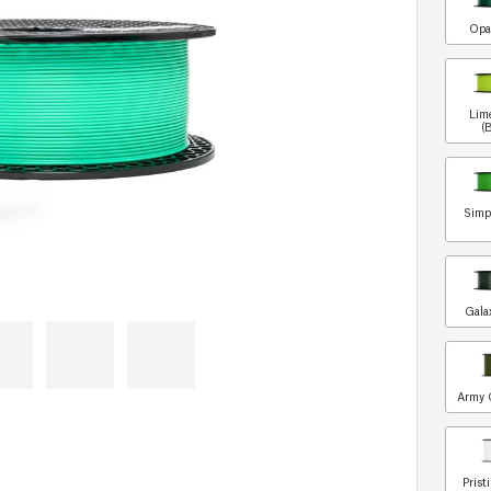
Opa
Lim
(
Simp
Gala
Army 
Prist