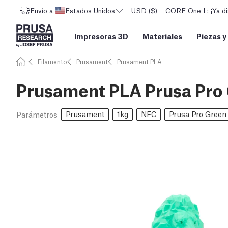
Envío a
Estados Unidos
USD ($)
CORE One L: ¡Ya di
Impresoras 3D
Materiales
Piezas y
Filamento
Prusament
Prusament PLA
Prusament PLA Prusa Pro 
Prusament
1kg
NFC
Prusa Pro Green
Parámetros