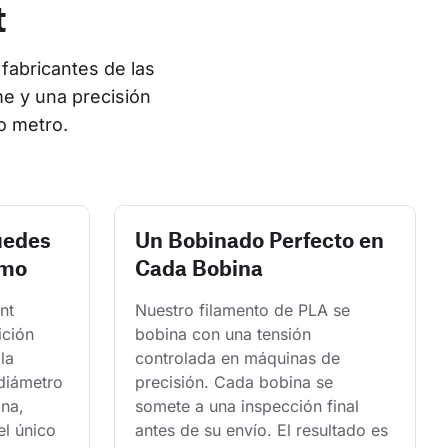
t
fabricantes de las 
e y una precisión 
o metro.
uedes
Un Bobinado Perfecto en
smo
Cada Bobina
nt 
Nuestro filamento de PLA se 
ición 
bobina con una tensión 
la 
controlada en máquinas de 
 diámetro 
precisión. Cada bobina se 
na, 
somete a una inspección final 
l único 
antes de su envío. El resultado es 