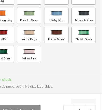
2kg
Orange 2kg
Pistachio Green
Chalky Blue
Anthracite Grey
od Red
Noctua Beige
Noctua Brown
Electric Green
ld Green
Sakura Pink
n stock
de preparación: 1-3 días laborables.