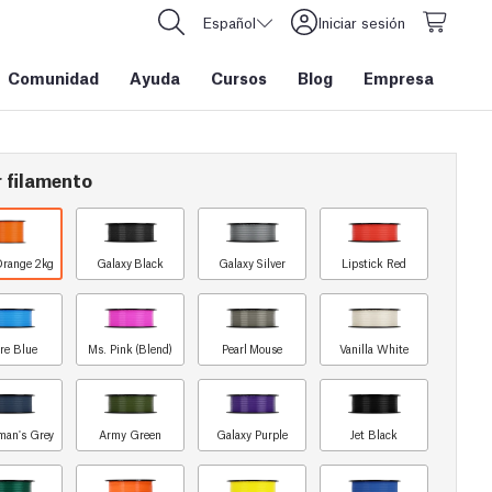
Español
Iniciar sesión
Comunidad
Ayuda
Cursos
Blog
Empresa
 filamento
Orange 2kg
Galaxy Black
Galaxy Silver
Lipstick Red
re Blue
Ms. Pink (Blend)
Pearl Mouse
Vanilla White
man's Grey
Army Green
Galaxy Purple
Jet Black