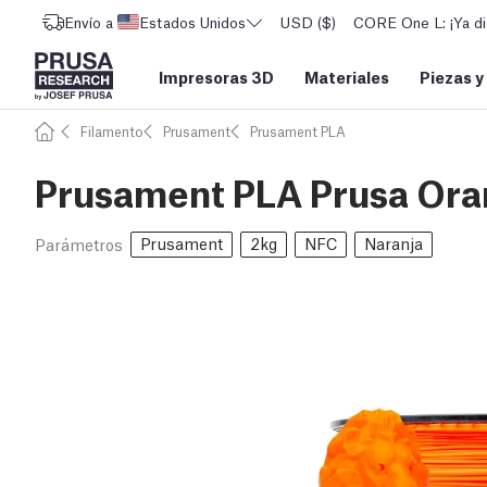
Envío a
Estados Unidos
USD ($)
CORE One L: ¡Ya di
Impresoras 3D
Materiales
Piezas y
Filamento
Prusament
Prusament PLA
Prusament PLA Prusa Ora
Prusament
2kg
NFC
Naranja
Parámetros