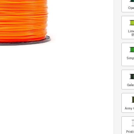
Opa
Lim
(
Simp
Gala
Army 
Prist