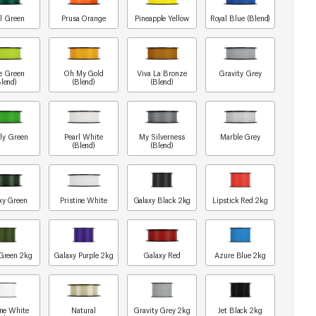
l Green
Prusa Orange
Pineapple Yellow
Royal Blue (Blend)
e Green
Oh My Gold
Viva La Bronze
Gravity Grey
Blend)
(Blend)
(Blend)
ly Green
Pearl White
My Silverness
Marble Grey
(Blend)
(Blend)
xy Green
Pristine White
Galaxy Black 2kg
Lipstick Red 2kg
Green 2kg
Galaxy Purple 2kg
Galaxy Red
Azure Blue 2kg
ine White
Natural
Gravity Grey 2kg
Jet Black 2kg