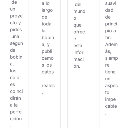
 de 
a lo 
suavi
 del 
un 
largo 
dad 
mund
proye
de 
de 
o 
cto y 
toda 
princi
que 
pides
la 
pio a 
ofrec
 una 
bobin
fin. 
e 
segun
a, y 
Adem
esta 
da 
publi
ás, 
infor
bobin
camo
siemp
maci
a, 
s los 
re 
ón.
los 
datos
tiene 
color
un 
es 
reales
aspec
coinci
.
to 
dirán 
impe
a la 
cable
perfe
.
cción
.