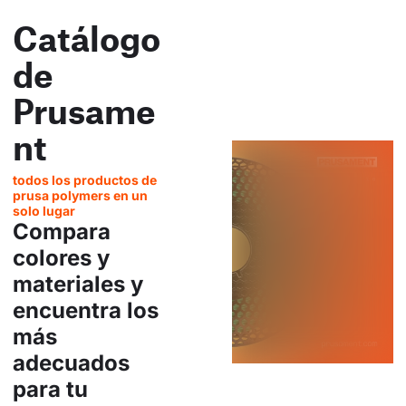
Catálogo
de
Prusame
nt
todos los productos de
prusa polymers en un
solo lugar
Compara
colores y
materiales y
encuentra los
más
adecuados
para tu