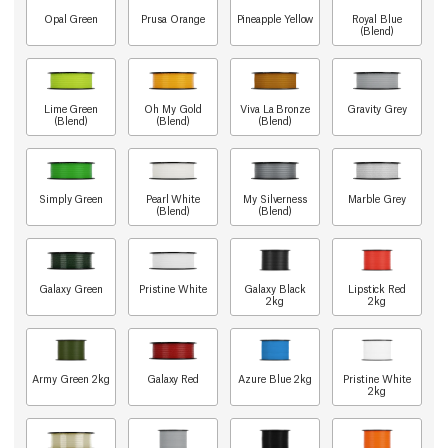
Opal Green
Prusa Orange
Pineapple Yellow
Royal Blue
(Blend)
Lime Green
Oh My Gold
Viva La Bronze
Gravity Grey
(Blend)
(Blend)
(Blend)
Simply Green
Pearl White
My Silverness
Marble Grey
(Blend)
(Blend)
Galaxy Green
Pristine White
Galaxy Black
Lipstick Red
2kg
2kg
Army Green 2kg
Galaxy Red
Azure Blue 2kg
Pristine White
2kg