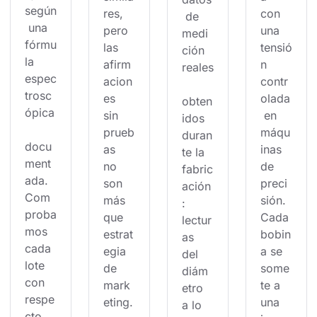
según
res, 
con 
 de 
 una 
pero 
una 
medi
fórmu
las 
tensió
ción 
la 
afirm
n 
reales
espec
acion
contr
trosc
es 
olada
obten
ópica
sin 
 en 
idos 
prueb
máqu
duran
docu
as 
inas 
te la 
ment
no 
de 
fabric
ada. 
son 
preci
ación
Com
más 
sión. 
: 
proba
que 
Cada 
lectur
mos 
estrat
bobin
as 
cada 
egia 
a se 
del 
lote 
de 
some
diám
con 
mark
te a 
etro 
respe
eting.
una 
a lo 
cto 