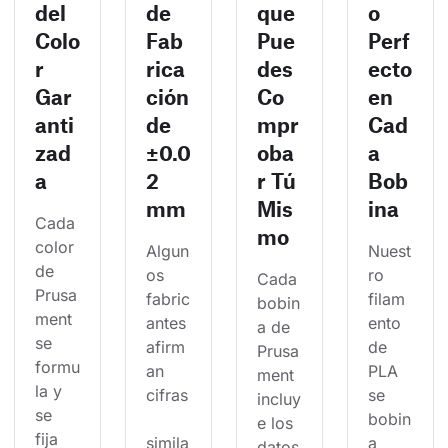
del
de
que
o
Colo
Fab
Pue
Perf
r
rica
des
ecto
Gar
ción
Co
en
anti
de
mpr
Cad
zad
±0.0
oba
a
a
2
r Tú
Bob
mm
Mis
ina
Cada 
mo
color 
Algun
Nuest
de 
os 
ro 
Cada 
Prusa
fabric
filam
bobin
ment 
antes 
ento 
a de 
se 
afirm
de 
Prusa
formu
an 
PLA 
ment 
la y 
cifras
se 
incluy
se 
bobin
e los 
fija 
simila
a 
datos