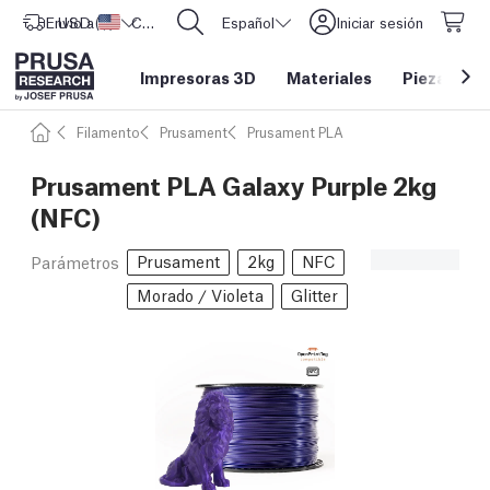
Envío a
USD ($)
Estados Unidos
CORE One L: ¡Ya disponible!
Español
Iniciar sesión
Impresoras 3D
Materiales
Piezas y a
Filamento
Prusament
Prusament PLA
Prusament PLA Galaxy Purple 2kg
(NFC)
Prusament
2kg
NFC
Parámetros
Morado / Violeta
Glitter