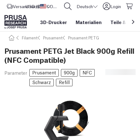
Versand nach
USD ($)
Vereinigte Staaten
CORE One L: Jetzt auf Lager!
Deutsch
Login
3D-Drucker
Materialien
Teile
&
Zube
Filament
Prusament
Prusament PETG
Prusament PETG Jet Black 900g Refill
(NFC Compatible)
Prusament
900g
NFC
Parameter
Schwarz
Refill