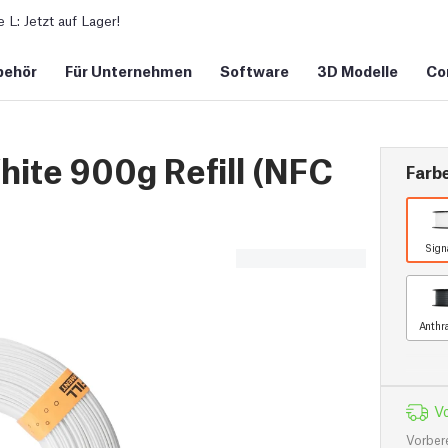
L: Jetzt auf Lager!
behör
Für Unternehmen
Software
3D Modelle
Co
ite 900g Refill (NFC
Farb
Sign
Anthr
Vo
Vorber