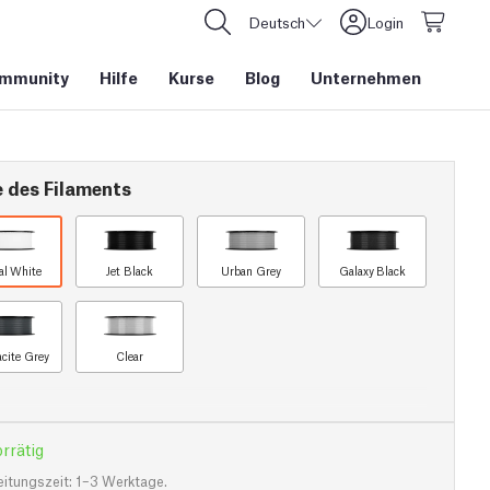
Deutsch
Login
mmunity
Hilfe
Kurse
Blog
Unternehmen
e des Filaments
al White
Jet Black
Urban Grey
Galaxy Black
acite Grey
Clear
rrätig
eitungszeit: 1–3 Werktage.