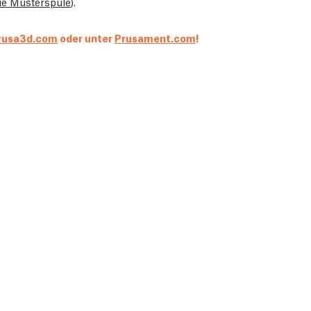
ie Musterspule
).
prusa3d.com
oder unter
Prusament.com
!