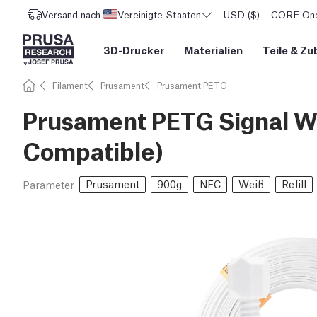
Versand nach
Vereinigte Staaten
USD ($)
CORE One 
3D-Drucker
Materialien
Teile
&
Zu
Filament
Prusament
Prusament PETG
Prusament PETG Signal Wh
Compatible)
Prusament
900g
NFC
Weiß
Refill
Parameter