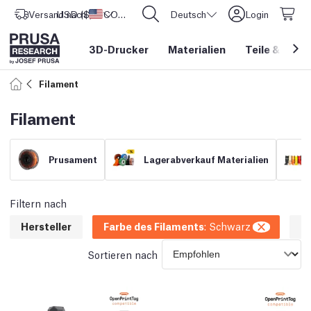
Versand nach
USD ($)
Vereinigte Staaten
CORE One L: Jetzt auf Lager!
Deutsch
Login
3D-Drucker
Materialien
Teile
&
Zube
Filament
Filament
Prusament
Lagerabverkauf Materialien
Filtern nach
Hersteller
Farbe des Filaments
:
Schwarz
G
Sortieren nach