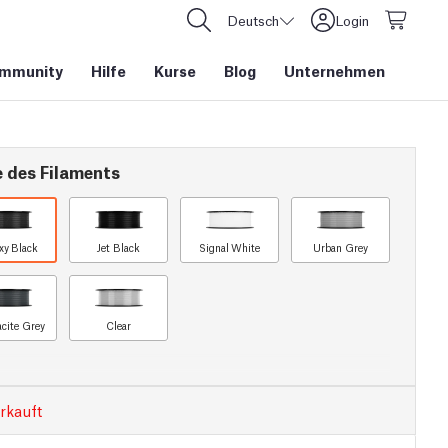
Deutsch
Login
mmunity
Hilfe
Kurse
Blog
Unternehmen
e des Filaments
xy Black
Jet Black
Signal White
Urban Grey
acite Grey
Clear
rkauft