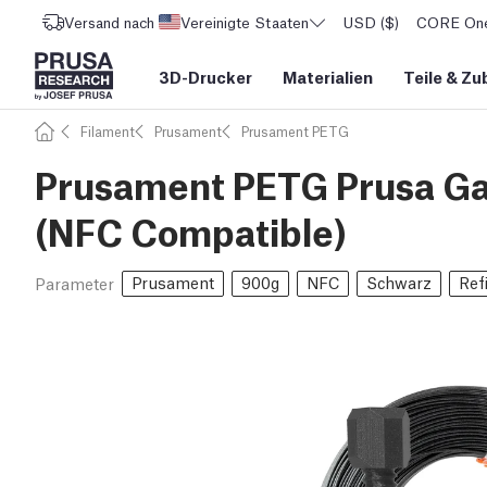
Versand nach
Vereinigte Staaten
USD ($)
CORE One 
3D-Drucker
Materialien
Teile
&
Zu
Filament
Prusament
Prusament PETG
Prusament PETG Prusa Gal
(NFC Compatible)
Prusament
900g
NFC
Schwarz
Refi
Parameter