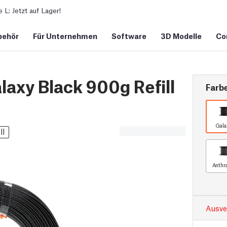
L: Jetzt auf Lager!
behör
Für Unternehmen
Software
3D Modelle
Co
axy Black 900g Refill
Farb
Gala
ll
Anthr
Ausve