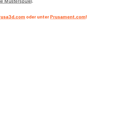
ie Musterspule
).
prusa3d.com
oder unter
Prusament.com
!