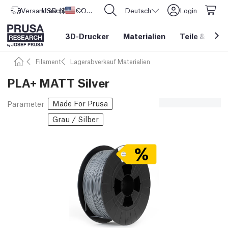
Versand nach
USD ($)
Vereinigte Staaten
CORE One L: Jetzt auf Lager!
Deutsch
Login
3D-Drucker
Materialien
Teile
&
Zube
Filament
Lagerabverkauf Materialien
PLA+ MATT Silver
Made For Prusa
Parameter
Grau / Silber