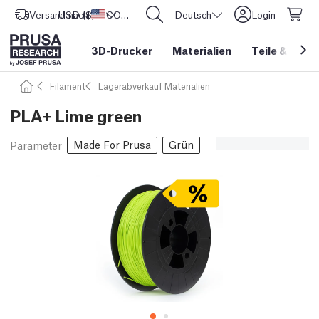
Versand nach
USD ($)
Vereinigte Staaten
CORE One L: Jetzt auf Lager!
Deutsch
Login
3D-Drucker
Materialien
Teile
&
Zube
Filament
Lagerabverkauf Materialien
PLA+ Lime green
Made For Prusa
Grün
Parameter