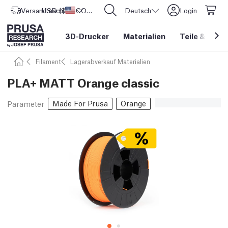
Versand nach
USD ($)
Vereinigte Staaten
CORE One L: Jetzt auf Lager!
Deutsch
Login
3D-Drucker
Materialien
Teile
&
Zube
Filament
Lagerabverkauf Materialien
PLA+ MATT Orange classic
Made For Prusa
Orange
Parameter