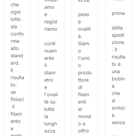
che 
amo 
ogni 
prima
e 
peso 
lotto 
regist
e 
sia 
della 
riamo
ovalit
confo
spedi
à. 
rme 
zione
conti
Siam
allo 
. Il 
nuam
o 
stand
risulta
ente 
l'unic
ard. 
to è 
il 
o 
Il 
una 
diam
produ
risulta
bobin
etro 
ttore 
to: 
a 
e 
di 
se 
che 
l'ovali
filam
finisci
si 
tà su 
enti 
 il 
srotol
tutta 
al 
filam
a 
la 
mond
ento 
senza
lungh
o a 
a 
ezza 
offrir
metà 