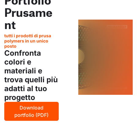
Prusame
nt
tutti i prodotti di prusa
polymers in un unico
posto
Confronta
colori e
materiali e
trova quelli più
adatti al tuo
progetto
Download
portfolio (PDF)