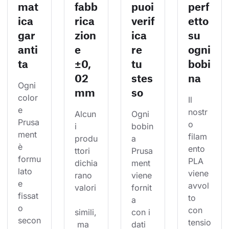
mat
fabb
puoi
perf
ica
rica
verif
etto
gar
zion
ica
su
anti
e
re
ogni
ta
±0,
tu
bobi
02
stes
na
Ogni 
mm
so
color
Il 
e 
nostr
Alcun
Ogni 
Prusa
o 
i 
bobin
ment 
filam
produ
a 
è 
ento 
ttori 
Prusa
formu
PLA 
dichia
ment 
lato 
viene 
rano 
viene 
e 
avvol
valori
fornit
fissat
to 
a 
o 
con 
simili,
con i 
secon
tensio
 ma 
dati 