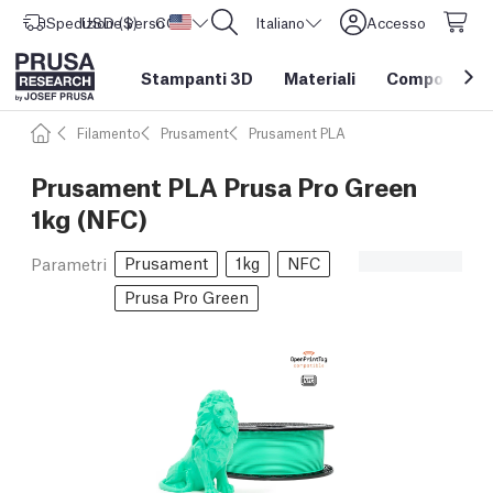
Spedizione verso
USD ($)
CORE One L: Ora disponibile!
Stati Uniti d'America
Italiano
Accesso
Stampanti 3D
Materiali
Componenti e
Filamento
Prusament
Prusament PLA
Prusament PLA Prusa Pro Green
1kg (NFC)
Prusament
1kg
NFC
Parametri
Prusa Pro Green