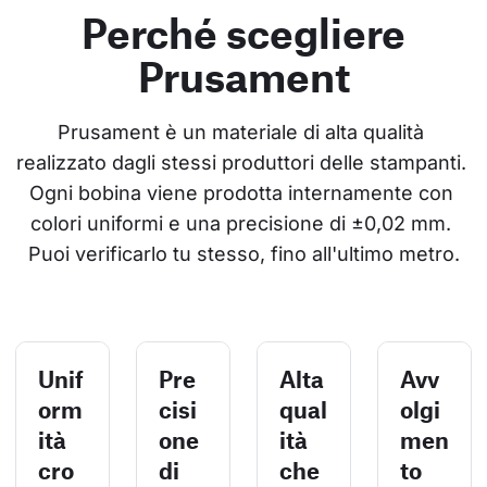
Perché scegliere
Prusament
Prusament è un materiale di alta qualità 
realizzato dagli stessi produttori delle stampanti. 
Ogni bobina viene prodotta internamente con 
colori uniformi e una precisione di ±0,02 mm. 
Puoi verificarlo tu stesso, fino all'ultimo metro.
Unif
Pre
Alta
Avv
orm
cisi
qual
olgi
ità
one
ità
men
cro
di
che
to