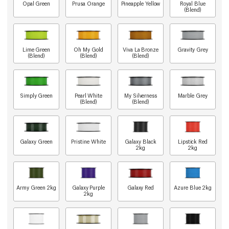
Opal Green
Prusa Orange
Pineapple Yellow
Royal Blue
(Blend)
Lime Green
Oh My Gold
Viva La Bronze
Gravity Grey
(Blend)
(Blend)
(Blend)
Simply Green
Pearl White
My Silverness
Marble Grey
(Blend)
(Blend)
Galaxy Green
Pristine White
Galaxy Black
Lipstick Red
2kg
2kg
Army Green 2kg
Galaxy Purple
Galaxy Red
Azure Blue 2kg
2kg