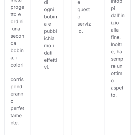
intop
di 
e 
proge
pi 
ogni 
quest
tto e 
dall'in
bobin
o 
ordini
izio 
a e 
serviz
 una 
alla 
pubbl
io.
secon
fine. 
ichia
da 
Inoltr
mo i 
bobin
e, ha 
dati 
a, i 
semp
effetti
colori
re un 
vi.
ottim
corris
o 
pond
aspet
erann
to.
o 
perfet
tame
nte.