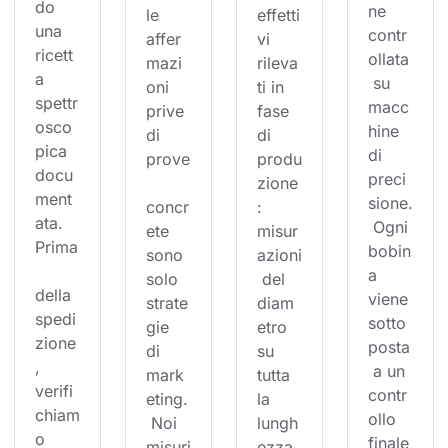
do 
ne 
le 
effetti
una 
contr
affer
vi 
ricett
ollata
mazi
rileva
a 
 su 
oni 
ti in 
spettr
macc
prive 
fase 
osco
hine 
di 
di 
pica 
di 
prove
produ
docu
preci
zione
ment
sione.
concr
: 
ata. 
 Ogni 
ete 
misur
Prima
bobin
sono 
azioni
a 
solo 
 del 
della 
viene 
strate
diam
spedi
sotto
gie 
etro 
zione
posta
di 
su 
, 
 a un 
mark
tutta 
verifi
contr
eting.
la 
chiam
ollo 
 Noi 
lungh
o 
finale
misuri
ezza,