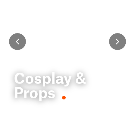
Cosplay &
Props