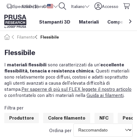
Spedizione verso
USD ($)
CORE One L: Ora disponibile!
Stati Uniti d'America
Italiano
Accesso
Stampanti 3D
Materiali
Componenti e
Filamento
Flessibile
Flessibile
I
materiali flessibili
sono caratterizzati da un'
eccellente
flessibilità, tenacia e resistenza chimica
. Questi materiali
sono relativamente poco diffusi, costosi e adatti soprattutto
agli utenti avanzati a causa dell'elevata difficoltà di
stampa.
Per saperne di più sul FLEX leggete il nostro articolo
o confrontatelo con altri materiali nella
Guida ai filamenti
.
Filtra per
Produttore
Colore filamento
NFC
Peso
Ordina per