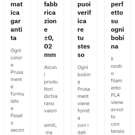
mat
fabb
puoi
perf
ica
rica
verif
etto
gar
zion
ica
su
anti
e
re
ogni
ta
±0,
tu
bobi
02
stes
na
Ogni 
mm
so
color
Il 
e 
nostr
Alcun
Ogni 
Prusa
o 
i 
bobin
ment 
filam
produ
a 
è 
ento 
ttori 
Prusa
formu
PLA 
dichia
ment 
lato 
viene 
rano 
viene 
e 
avvol
valori
fornit
fissat
to 
a 
o 
con 
simili,
con i 
secon
tensio
 ma 
dati 