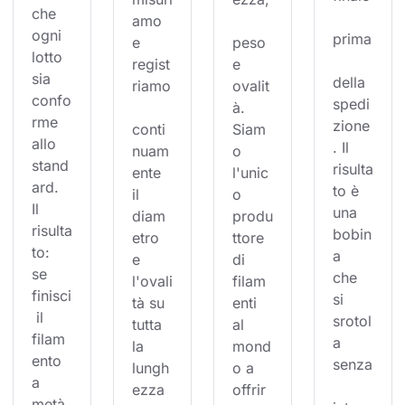
che 
amo 
ogni 
prima
e 
peso 
lotto 
regist
e 
sia 
della 
riamo
ovalit
confo
spedi
à. 
rme 
zione
conti
Siam
allo 
. Il 
nuam
o 
stand
risulta
ente 
l'unic
ard. 
to è 
il 
o 
Il 
una 
diam
produ
risulta
bobin
etro 
ttore 
to: 
a 
e 
di 
se 
che 
l'ovali
filam
finisci
si 
tà su 
enti 
 il 
srotol
tutta 
al 
filam
a 
la 
mond
ento 
senza
lungh
o a 
a 
ezza 
offrir
metà 