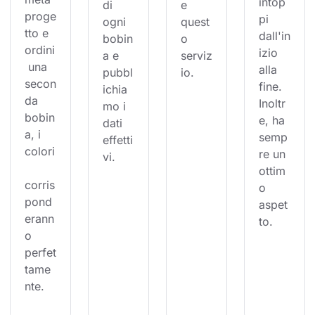
intop
di 
e 
proge
pi 
ogni 
quest
tto e 
dall'in
bobin
o 
ordini
izio 
a e 
serviz
 una 
alla 
pubbl
io.
secon
fine. 
ichia
da 
Inoltr
mo i 
bobin
e, ha 
dati 
a, i 
semp
effetti
colori
re un 
vi.
ottim
corris
o 
pond
aspet
erann
to.
o 
perfet
tame
nte.