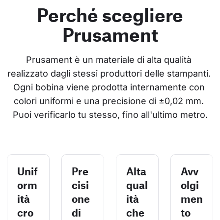
Perché scegliere
Prusament
Prusament è un materiale di alta qualità 
realizzato dagli stessi produttori delle stampanti. 
Ogni bobina viene prodotta internamente con 
colori uniformi e una precisione di ±0,02 mm. 
Puoi verificarlo tu stesso, fino all'ultimo metro.
Unif
Pre
Alta
Avv
orm
cisi
qual
olgi
ità
one
ità
men
cro
di
che
to