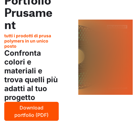
Prusame
nt
tutti i prodotti di prusa
polymers in un unico
posto
Confronta
colori e
materiali e
trova quelli più
adatti al tuo
progetto
Download
portfolio (PDF)