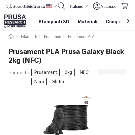
Spedizione verso
USD ($)
CORE One L: Ora disponibile!
Stati Uniti d'America
Italiano
Accesso
Stampanti 3D
Materiali
Componenti e
Filamento
Prusament
Prusament PLA
Prusament PLA Prusa Galaxy Black
2kg (NFC)
Prusament
2kg
NFC
Parametri
Nero
Glitter