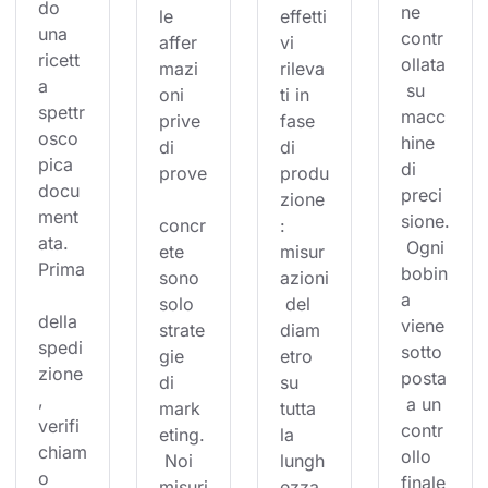
do 
ne 
le 
effetti
una 
contr
affer
vi 
ricett
ollata
mazi
rileva
a 
 su 
oni 
ti in 
spettr
macc
prive 
fase 
osco
hine 
di 
di 
pica 
di 
prove
produ
docu
preci
zione
ment
sione.
concr
: 
ata. 
 Ogni 
ete 
misur
Prima
bobin
sono 
azioni
a 
solo 
 del 
della 
viene 
strate
diam
spedi
sotto
gie 
etro 
zione
posta
di 
su 
, 
 a un 
mark
tutta 
verifi
contr
eting.
la 
chiam
ollo 
 Noi 
lungh
o 
finale
misuri
ezza,