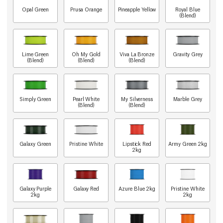
Opal Green
Prusa Orange
Pineapple Yellow
Royal Blue
(Blend)
Lime Green
Oh My Gold
Viva La Bronze
Gravity Grey
(Blend)
(Blend)
(Blend)
Simply Green
Pearl White
My Silverness
Marble Grey
(Blend)
(Blend)
Galaxy Green
Pristine White
Lipstick Red
Army Green 2kg
2kg
Galaxy Purple
Galaxy Red
Azure Blue 2kg
Pristine White
2kg
2kg