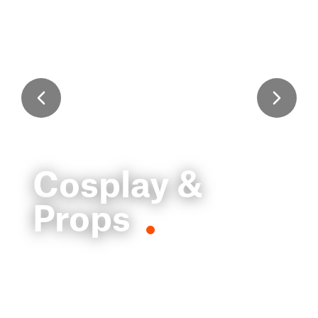
Cosplay &
Props