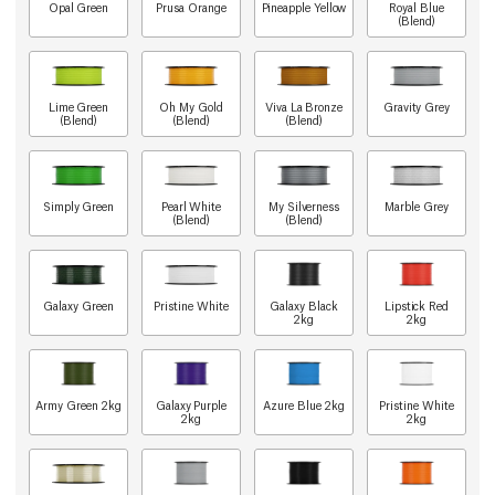
Opal Green
Prusa Orange
Pineapple Yellow
Royal Blue
(Blend)
Lime Green
Oh My Gold
Viva La Bronze
Gravity Grey
(Blend)
(Blend)
(Blend)
Simply Green
Pearl White
My Silverness
Marble Grey
(Blend)
(Blend)
Galaxy Green
Pristine White
Galaxy Black
Lipstick Red
2kg
2kg
Army Green 2kg
Galaxy Purple
Azure Blue 2kg
Pristine White
2kg
2kg