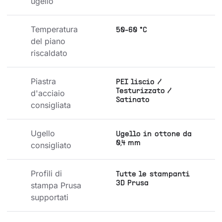
ugello
Temperatura 
50-60 °C
del piano 
riscaldato
Piastra 
PEI liscio /
Testurizzato /
d'acciaio 
Satinato
consigliata
Ugello 
Ugello in ottone da
0,4 mm
consigliato
Profili di 
Tutte le stampanti
3D Prusa
stampa Prusa 
supportati