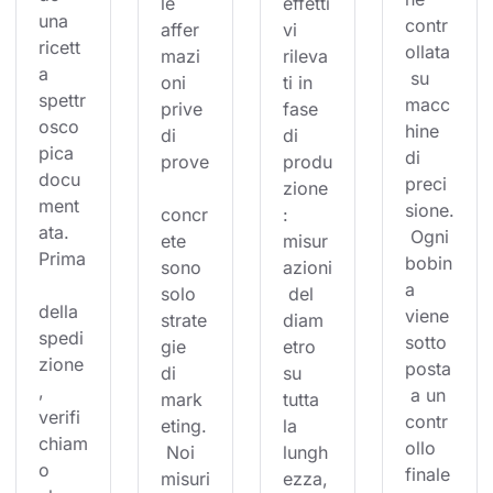
le 
effetti
una 
contr
affer
vi 
ricett
ollata
mazi
rileva
a 
 su 
oni 
ti in 
spettr
macc
prive 
fase 
osco
hine 
di 
di 
pica 
di 
prove
produ
docu
preci
zione
ment
sione.
concr
: 
ata. 
 Ogni 
ete 
misur
Prima
bobin
sono 
azioni
a 
solo 
 del 
della 
viene 
strate
diam
spedi
sotto
gie 
etro 
zione
posta
di 
su 
, 
 a un 
mark
tutta 
verifi
contr
eting.
la 
chiam
ollo 
 Noi 
lungh
o 
finale
misuri
ezza,