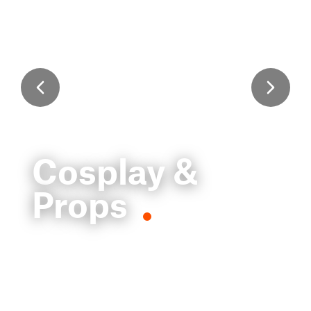
Cosplay &
Props