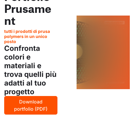
Prusame
nt
tutti i prodotti di prusa
polymers in un unico
posto
Confronta
colori e
materiali e
trova quelli più
adatti al tuo
progetto
Download
portfolio (PDF)