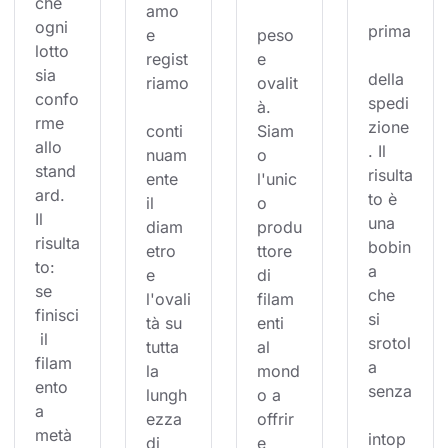
che 
amo 
ogni 
prima
e 
peso 
lotto 
regist
e 
sia 
della 
riamo
ovalit
confo
spedi
à. 
rme 
zione
conti
Siam
allo 
. Il 
nuam
o 
stand
risulta
ente 
l'unic
ard. 
to è 
il 
o 
Il 
una 
diam
produ
risulta
bobin
etro 
ttore 
to: 
a 
e 
di 
se 
che 
l'ovali
filam
finisci
si 
tà su 
enti 
 il 
srotol
tutta 
al 
filam
a 
la 
mond
ento 
senza
lungh
o a 
a 
ezza 
offrir
metà 
intop
di 
e 