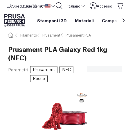
Spedizione verso
USD ($)
CORE One L: Ora disponibile!
Stati Uniti d'America
Italiano
Accesso
Stampanti 3D
Materiali
Componenti e
Filamento
Prusament
Prusament PLA
Prusament PLA Galaxy Red 1kg
(NFC)
Prusament
NFC
Parametri
Rosso