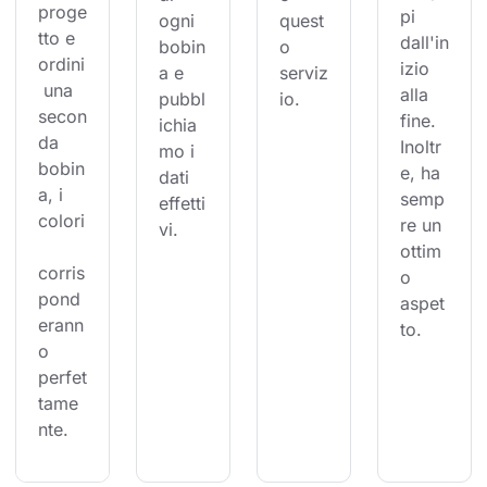
proge
pi 
ogni 
quest
tto e 
dall'in
bobin
o 
ordini
izio 
a e 
serviz
 una 
alla 
pubbl
io.
secon
fine. 
ichia
da 
Inoltr
mo i 
bobin
e, ha 
dati 
a, i 
semp
effetti
colori
re un 
vi.
ottim
corris
o 
pond
aspet
erann
to.
o 
perfet
tame
nte.