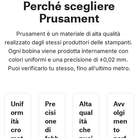
Perché scegliere
Prusament
Prusament è un materiale di alta qualità 
realizzato dagli stessi produttori delle stampanti. 
Ogni bobina viene prodotta internamente con 
colori uniformi e una precisione di ±0,02 mm. 
Puoi verificarlo tu stesso, fino all'ultimo metro.
Unif
Pre
Alta
Avv
orm
cisi
qual
olgi
ità
one
ità
men
cro
di
che
to