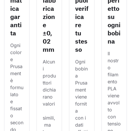
mat
fabb
puoi
perf
ica
rica
verif
etto
gar
zion
ica
su
anti
e
re
ogni
ta
±0,
tu
bobi
02
stes
na
Ogni 
mm
so
color
Il 
e 
nostr
Alcun
Ogni 
Prusa
o 
i 
bobin
ment 
filam
produ
a 
è 
ento 
ttori 
Prusa
formu
PLA 
dichia
ment 
lato 
viene 
rano 
viene 
e 
avvol
valori
fornit
fissat
to 
a 
o 
con 
simili,
con i 
secon
tensio
 ma 
dati 
do 
ne 