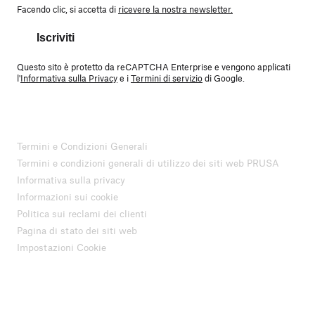
Facendo clic, si accetta di
ricevere la nostra newsletter.
Iscriviti
Questo sito è protetto da reCAPTCHA Enterprise e vengono applicati
l'
Informativa sulla Privacy
e i
Termini di servizio
di Google.
Termini e Condizioni Generali
Termini e condizioni generali di utilizzo dei siti web PRUSA
Informativa sulla privacy
Informazioni sui cookie
Politica sui reclami dei clienti
Pagina di stato dei siti web
Impostazioni Cookie