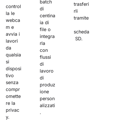
batch 
trasferi
control
di 
rli 
la le 
centina
tramite
webca
ia di 
m e 
file o 
scheda
avvia i 
integra
 SD.
lavori 
rla 
da 
con 
qualsia
flussi 
si 
di 
disposi
lavoro 
tivo 
di 
senza 
produz
compr
ione 
omette
person
re la 
alizzati
privac
.
y.