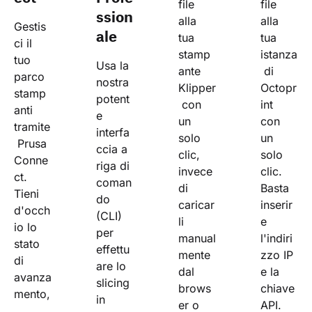
file 
file 
ssion
alla 
alla 
Gestis
ale
tua 
tua 
ci il 
stamp
istanza
tuo 
Usa la 
ante 
 di 
parco 
nostra 
Klipper
Octopr
stamp
potent
 con 
int 
anti 
e 
un 
con 
tramite
interfa
solo 
un 
 Prusa 
ccia a 
clic, 
solo 
Conne
riga di 
invece 
clic. 
ct. 
coman
di 
Basta 
Tieni 
do 
caricar
inserir
d'occh
(CLI) 
li 
e 
io lo 
per 
manual
l'indiri
stato 
effettu
mente 
zzo IP 
di 
are lo 
dal 
e la 
avanza
slicing 
brows
chiave 
mento,
in 
er o 
API.