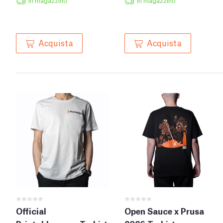
In magazzino
In magazzino
Acquista
Acquista
Official
Open Sauce x Prusa