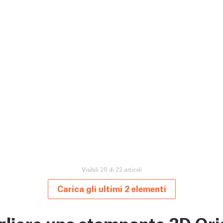
Visibili 20 di 22 articoli
Carica gli ultimi 2 elementi
liere una stampante 3D Ori