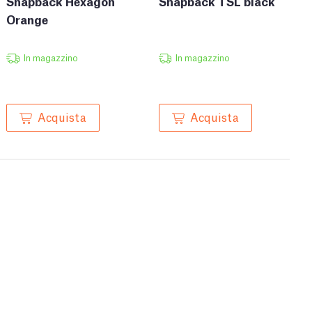
Snapback Hexagon
Snapback TSL black
Orange
In magazzino
In magazzino
Acquista
Acquista