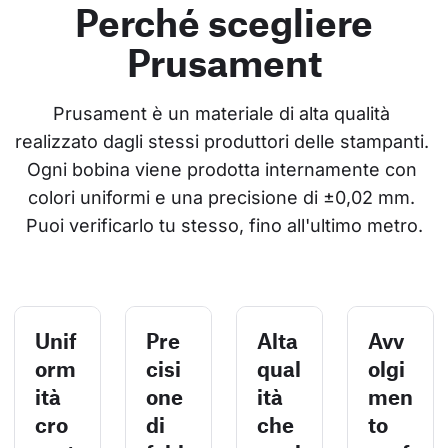
Perché scegliere
Prusament
Prusament è un materiale di alta qualità 
realizzato dagli stessi produttori delle stampanti. 
Ogni bobina viene prodotta internamente con 
colori uniformi e una precisione di ±0,02 mm. 
Puoi verificarlo tu stesso, fino all'ultimo metro.
Unif
Pre
Alta
Avv
orm
cisi
qual
olgi
ità
one
ità
men
cro
di
che
to