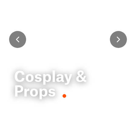
Cosplay &
Props