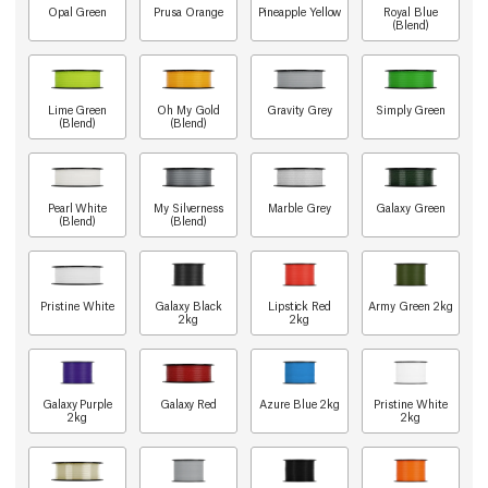
Opal Green
Prusa Orange
Pineapple Yellow
Royal Blue
(Blend)
Lime Green
Oh My Gold
Gravity Grey
Simply Green
(Blend)
(Blend)
Pearl White
My Silverness
Marble Grey
Galaxy Green
(Blend)
(Blend)
Pristine White
Galaxy Black
Lipstick Red
Army Green 2kg
2kg
2kg
Galaxy Purple
Galaxy Red
Azure Blue 2kg
Pristine White
2kg
2kg