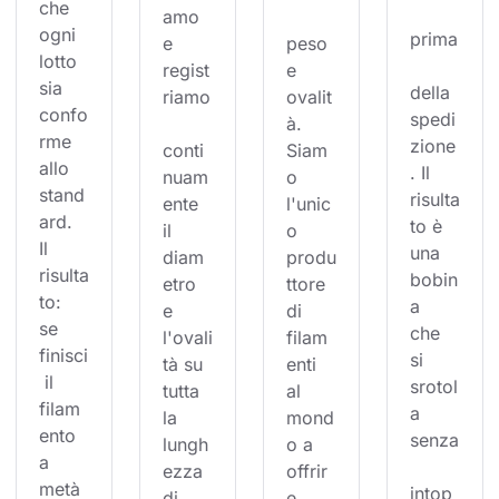
che 
amo 
ogni 
prima
e 
peso 
lotto 
regist
e 
sia 
della 
riamo
ovalit
confo
spedi
à. 
rme 
zione
conti
Siam
allo 
. Il 
nuam
o 
stand
risulta
ente 
l'unic
ard. 
to è 
il 
o 
Il 
una 
diam
produ
risulta
bobin
etro 
ttore 
to: 
a 
e 
di 
se 
che 
l'ovali
filam
finisci
si 
tà su 
enti 
 il 
srotol
tutta 
al 
filam
a 
la 
mond
ento 
senza
lungh
o a 
a 
ezza 
offrir
metà 
intop
di 
e 