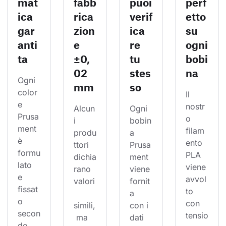
mat
fabb
puoi
perf
ica
rica
verif
etto
gar
zion
ica
su
anti
e
re
ogni
ta
±0,
tu
bobi
02
stes
na
Ogni 
mm
so
color
Il 
e 
nostr
Alcun
Ogni 
Prusa
o 
i 
bobin
ment 
filam
produ
a 
è 
ento 
ttori 
Prusa
formu
PLA 
dichia
ment 
lato 
viene 
rano 
viene 
e 
avvol
valori
fornit
fissat
to 
a 
o 
con 
simili,
con i 
secon
tensio
 ma 
dati 
do 