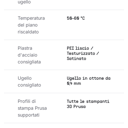
ugello
Temperatura 
50-60 °C
del piano 
riscaldato
Piastra 
PEI liscio /
Testurizzato /
d'acciaio 
Satinato
consigliata
Ugello 
Ugello in ottone da
0,4 mm
consigliato
Profili di 
Tutte le stampanti
3D Prusa
stampa Prusa 
supportati