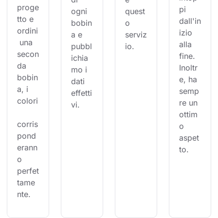
proge
pi 
ogni 
quest
tto e 
dall'in
bobin
o 
ordini
izio 
a e 
serviz
 una 
alla 
pubbl
io.
secon
fine. 
ichia
da 
Inoltr
mo i 
bobin
e, ha 
dati 
a, i 
semp
effetti
colori
re un 
vi.
ottim
corris
o 
pond
aspet
erann
to.
o 
perfet
tame
nte.