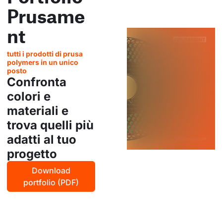
Prusame
nt
tutti i prodotti di prusa
polymers in un unico
posto
Confronta
colori e
materiali e
trova quelli più
adatti al tuo
progetto
Download
portfolio (PDF)