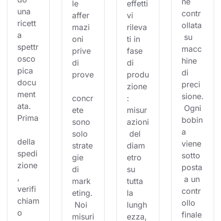
ne 
le 
effetti
una 
contr
affer
vi 
ricett
ollata
mazi
rileva
a 
 su 
oni 
ti in 
spettr
macc
prive 
fase 
osco
hine 
di 
di 
pica 
di 
prove
produ
docu
preci
zione
ment
sione.
concr
: 
ata. 
 Ogni 
ete 
misur
Prima
bobin
sono 
azioni
a 
solo 
 del 
della 
viene 
strate
diam
spedi
sotto
gie 
etro 
zione
posta
di 
su 
, 
 a un 
mark
tutta 
verifi
contr
eting.
la 
chiam
ollo 
 Noi 
lungh
o 
finale
misuri
ezza,