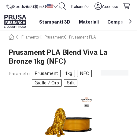
Spedizione verso
USD ($)
CORE One L: Ora disponibile!
Stati Uniti d'America
Italiano
Accesso
Stampanti 3D
Materiali
Componenti e
Filamento
Prusament
Prusament PLA
Prusament PLA Blend Viva La
Bronze 1kg (NFC)
Prusament
1kg
NFC
Parametri
Giallo / Oro
Silk