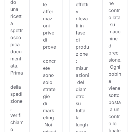
do 
ne 
le 
effetti
una 
contr
affer
vi 
ricett
ollata
mazi
rileva
a 
 su 
oni 
ti in 
spettr
macc
prive 
fase 
osco
hine 
di 
di 
pica 
di 
prove
produ
docu
preci
zione
ment
sione.
concr
: 
ata. 
 Ogni 
ete 
misur
Prima
bobin
sono 
azioni
a 
solo 
 del 
della 
viene 
strate
diam
spedi
sotto
gie 
etro 
zione
posta
di 
su 
, 
 a un 
mark
tutta 
verifi
contr
eting.
la 
chiam
ollo 
 Noi 
lungh
o 
finale
misuri
ezza,