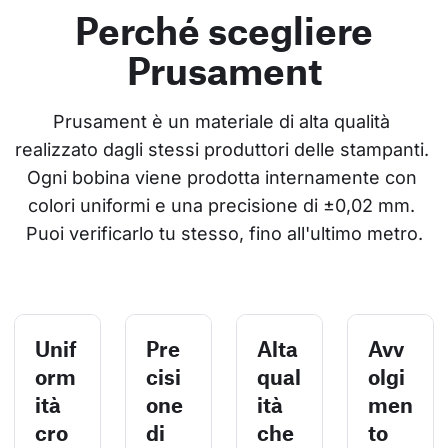
Perché scegliere
Prusament
Prusament è un materiale di alta qualità 
realizzato dagli stessi produttori delle stampanti. 
Ogni bobina viene prodotta internamente con 
colori uniformi e una precisione di ±0,02 mm. 
Puoi verificarlo tu stesso, fino all'ultimo metro.
Unif
Pre
Alta
Avv
orm
cisi
qual
olgi
ità
one
ità
men
cro
di
che
to