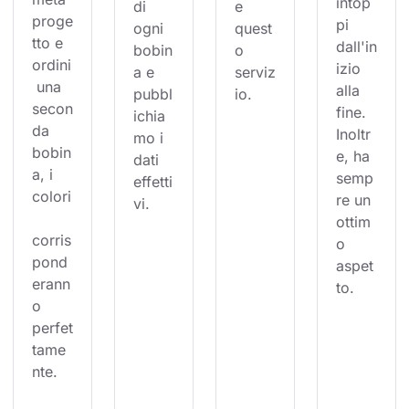
intop
di 
e 
proge
pi 
ogni 
quest
tto e 
dall'in
bobin
o 
ordini
izio 
a e 
serviz
 una 
alla 
pubbl
io.
secon
fine. 
ichia
da 
Inoltr
mo i 
bobin
e, ha 
dati 
a, i 
semp
effetti
colori
re un 
vi.
ottim
corris
o 
pond
aspet
erann
to.
o 
perfet
tame
nte.