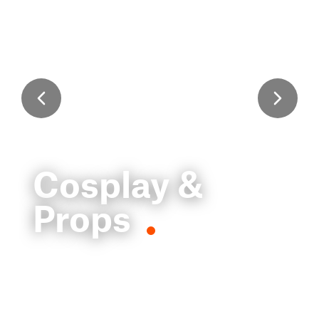
Cosplay &
Props