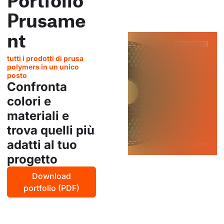
Prusame
nt
tutti i prodotti di prusa
polymers in un unico
posto
Confronta
colori e
materiali e
trova quelli più
adatti al tuo
progetto
Download
portfolio (PDF)