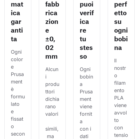
mat
fabb
puoi
perf
ica
rica
verif
etto
gar
zion
ica
su
anti
e
re
ogni
ta
±0,
tu
bobi
02
stes
na
Ogni 
mm
so
color
Il 
e 
nostr
Alcun
Ogni 
Prusa
o 
i 
bobin
ment 
filam
produ
a 
è 
ento 
ttori 
Prusa
formu
PLA 
dichia
ment 
lato 
viene 
rano 
viene 
e 
avvol
valori
fornit
fissat
to 
a 
o 
con 
simili,
con i 
secon
tensio
 ma 
dati 