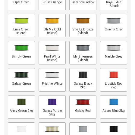
Opal Green
Prusa Orange
Pineapple Yellow
Royal Blue
(Blend)
Lime Green
Oh My Gold
Viva La Bronze
Gravity Grey
(Blend)
(Blend)
(Blend)
Simply Green
Pearl White
My Silverness
Marble Grey
(Blend)
(Blend)
Galaxy Green
Pristine White
Galaxy Black
Lipstick Red
2kg
2kg
Army Green 2kg
Galaxy Purple
Galaxy Red
Azure Blue 2kg
2kg