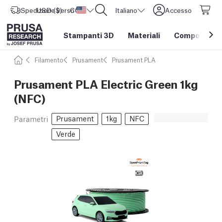
Spedizione verso
USD ($)
CORE One L: Ora disponibile!
Stati Uniti d'America
Italiano
Accesso
Stampanti 3D
Materiali
Componenti e
Filamento
Prusament
Prusament PLA
Prusament PLA Electric Green 1kg
(NFC)
Prusament
1kg
NFC
Parametri
Verde