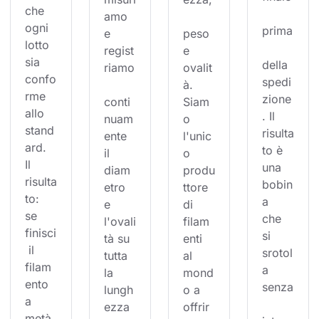
che 
amo 
ogni 
prima
e 
peso 
lotto 
regist
e 
sia 
della 
riamo
ovalit
confo
spedi
à. 
rme 
zione
conti
Siam
allo 
. Il 
nuam
o 
stand
risulta
ente 
l'unic
ard. 
to è 
il 
o 
Il 
una 
diam
produ
risulta
bobin
etro 
ttore 
to: 
a 
e 
di 
se 
che 
l'ovali
filam
finisci
si 
tà su 
enti 
 il 
srotol
tutta 
al 
filam
a 
la 
mond
ento 
senza
lungh
o a 
a 
ezza 
offrir
metà 