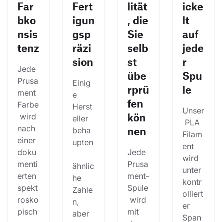
Far
Fert
lität
icke
bko
igun
, die
lt
nsis
gsp
Sie
auf
tenz
räzi
selb
jede
sion
st
r
Jede 
übe
Spu
Prusa
Einig
rprü
le
ment 
e 
fen
Farbe
Herst
Unser
kön
 wird 
eller 
 PLA 
nach 
nen
beha
Filam
einer 
upten
ent 
doku
Jede 
wird 
menti
Prusa
ähnlic
unter 
erten 
ment-
he 
kontr
spekt
Spule
Zahle
olliert
rosko
 wird 
n, 
er 
pisch
mit 
aber 
Span