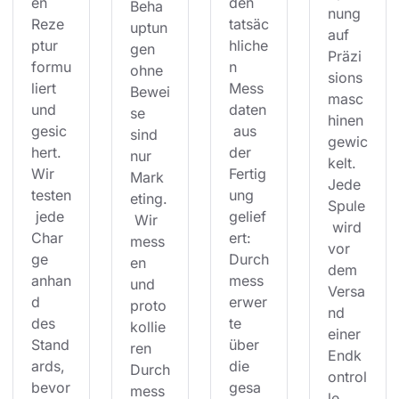
en 
den 
Beha
nung 
Reze
tatsäc
uptun
auf 
ptur 
hliche
gen 
Präzi
formu
n 
ohne 
sions
liert 
Mess
Bewei
masc
und 
daten
se 
hinen 
gesic
 aus 
sind 
gewic
hert. 
der 
nur 
kelt. 
Wir 
Fertig
Mark
Jede 
testen
ung 
eting.
Spule
 jede 
gelief
 Wir 
 wird 
Char
ert: 
mess
vor 
ge 
Durch
en 
dem 
anhan
mess
und 
Versa
d 
erwer
proto
nd 
des 
te 
kollie
einer 
Stand
über 
ren 
Endk
ards, 
die 
Durch
ontrol
bevor
gesa
mess
le 