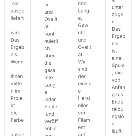
 sie 
mte 
er 
unter
ausge
Läng
und 
zoge
liefert
e, 
Ovalit
n. 
Gewi
ät 
Das 
wird. 
cht 
konti
Ergeb
Das 
und 
nuierli
nis 
Ergeb
Ovalit
ch 
ist 
nis: 
ät. 
über 
eine 
Wenn
Wir 
die 
Spule
sind 
gesa
, die 
Ihnen 
der 
mte 
von 
mitte
einzig
Läng
Anfan
n im 
e 
e 
g bis 
Proje
Herst
jeder 
Ende 
kt 
eller 
Spule
reibu
die 
von 
 und 
ngslo
Farbe
Filam
veröff
s 
ent 
entlic
läuft. 
ausge
auf 
hen 