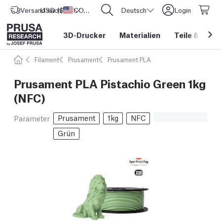
Versand nach
USD ($)
Vereinigte Staaten
CORE One L: Jetzt auf Lager!
Deutsch
Login
3D-Drucker
Materialien
Teile
&
Zube
Filament
Prusament
Prusament PLA
Prusament PLA Pistachio Green 1kg
(NFC)
Prusament
1kg
NFC
Parameter
Grün