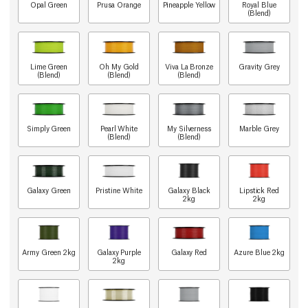
Opal Green
Prusa Orange
Pineapple Yellow
Royal Blue
(Blend)
Lime Green
Oh My Gold
Viva La Bronze
Gravity Grey
(Blend)
(Blend)
(Blend)
Simply Green
Pearl White
My Silverness
Marble Grey
(Blend)
(Blend)
Galaxy Green
Pristine White
Galaxy Black
Lipstick Red
2kg
2kg
Army Green 2kg
Galaxy Purple
Galaxy Red
Azure Blue 2kg
2kg