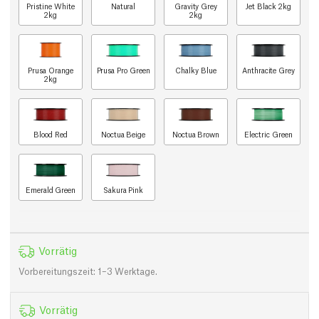
Pristine White
Natural
Gravity Grey
Jet Black 2kg
2kg
2kg
Prusa Orange
Prusa Pro Green
Chalky Blue
Anthracite Grey
2kg
Blood Red
Noctua Beige
Noctua Brown
Electric Green
Emerald Green
Sakura Pink
Vorrätig
Vorbereitungszeit: 1–3 Werktage.
Vorrätig