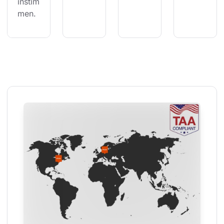
instim
men.