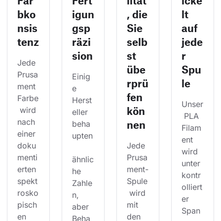
Far
Fert
lität
icke
bko
igun
, die
lt
nsis
gsp
Sie
auf
tenz
räzi
selb
jede
sion
st
r
Jede 
übe
Spu
Prusa
Einig
rprü
le
ment 
e 
fen
Farbe
Herst
Unser
kön
 wird 
eller 
 PLA 
nach 
nen
beha
Filam
einer 
upten
ent 
doku
Jede 
wird 
menti
Prusa
ähnlic
unter 
erten 
ment-
he 
kontr
spekt
Spule
Zahle
olliert
rosko
 wird 
n, 
er 
pisch
mit 
aber 
Span
en 
den 
Beha