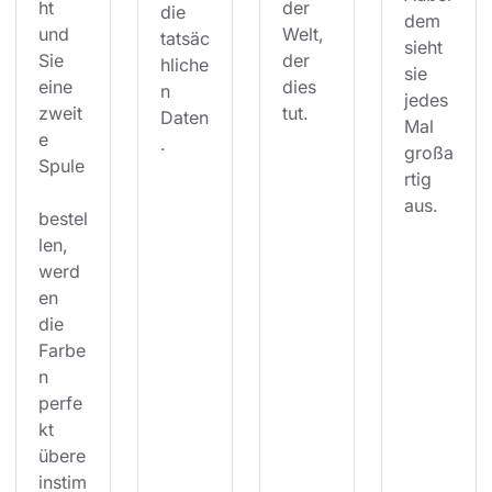
ht 
der 
die 
dem 
und 
Welt, 
tatsäc
sieht 
Sie 
der 
hliche
sie 
eine 
dies 
n 
jedes 
zweit
tut.
Daten
Mal 
e 
.
großa
Spule
rtig 
aus.
bestel
len, 
werd
en 
die 
Farbe
n 
perfe
kt 
übere
instim