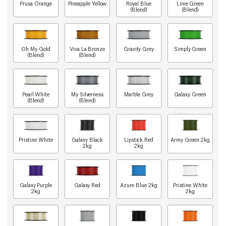
Prusa Orange
Pineapple Yellow
Royal Blue
Lime Green
(Blend)
(Blend)
Oh My Gold
Viva La Bronze
Gravity Grey
Simply Green
(Blend)
(Blend)
Pearl White
My Silverness
Marble Grey
Galaxy Green
(Blend)
(Blend)
Pristine White
Galaxy Black
Lipstick Red
Army Green 2kg
2kg
2kg
Galaxy Purple
Galaxy Red
Azure Blue 2kg
Pristine White
2kg
2kg