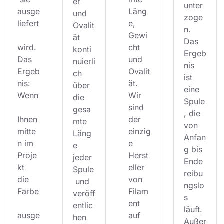
er 
unter
ausge
Läng
und 
zoge
liefert
e, 
Ovalit
n. 
Gewi
ät 
Das 
wird. 
cht 
konti
Ergeb
Das 
und 
nuierli
nis 
Ergeb
Ovalit
ch 
ist 
nis: 
ät. 
über 
eine 
Wenn
Wir 
die 
Spule
sind 
gesa
, die 
Ihnen 
der 
mte 
von 
mitte
einzig
Läng
Anfan
n im 
e 
e 
g bis 
Proje
Herst
jeder 
Ende 
kt 
eller 
Spule
reibu
die 
von 
 und 
ngslo
Farbe
Filam
veröff
s 
ent 
entlic
läuft. 
ausge
auf 
hen 
Außer