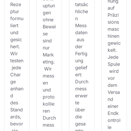
nung 
Reze
tatsäc
uptun
auf 
ptur 
hliche
gen 
Präzi
formu
n 
ohne 
sions
liert 
Mess
Bewei
masc
und 
daten
se 
hinen 
gesic
 aus 
sind 
gewic
hert. 
der 
nur 
kelt. 
Wir 
Fertig
Mark
Jede 
testen
ung 
eting.
Spule
 jede 
gelief
 Wir 
 wird 
Char
ert: 
mess
vor 
ge 
Durch
en 
dem 
anhan
mess
und 
Versa
d 
erwer
proto
nd 
des 
te 
kollie
einer 
Stand
über 
ren 
Endk
ards, 
die 
Durch
ontrol
bevor
gesa
mess
le 
 sie 
mte 