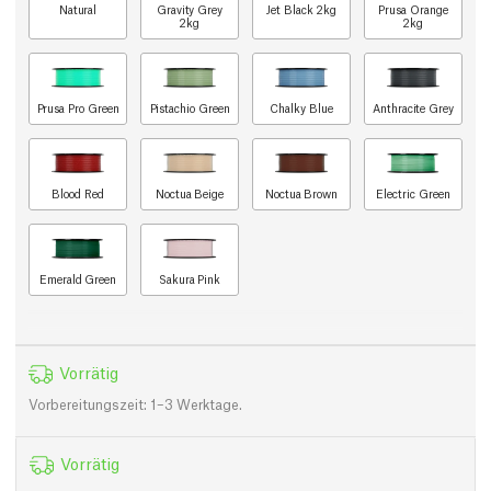
Natural
Gravity Grey
Jet Black 2kg
Prusa Orange
2kg
2kg
Prusa Pro Green
Pistachio Green
Chalky Blue
Anthracite Grey
Blood Red
Noctua Beige
Noctua Brown
Electric Green
Emerald Green
Sakura Pink
Vorrätig
Vorbereitungszeit: 1–3 Werktage.
Vorrätig