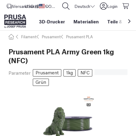
Versand nach
USD ($)
Vereinigte Staaten
CORE One L: Jetzt auf Lager!
Deutsch
Login
3D-Drucker
Materialien
Teile
&
Zube
Filament
Prusament
Prusament PLA
Prusament PLA Army Green 1kg
(NFC)
Prusament
1kg
NFC
Parameter
Grün