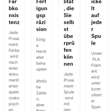
Far
Fert
lität
icke
bko
igun
, die
lt
nsis
gsp
Sie
auf
tenz
räzi
selb
jede
sion
st
r
Jede 
übe
Spu
Prusa
Einig
rprü
le
ment 
e 
fen
Farbe
Herst
Unser
kön
 wird 
eller 
 PLA 
nach 
nen
beha
Filam
einer 
upten
ent 
doku
Jede 
wird 
menti
Prusa
ähnlic
unter 
erten 
ment-
he 
kontr
spekt
Spule
Zahle
olliert
rosko
 wird 
n, 
er 
pisch
mit 
aber 
Span
en 
den 
Beha