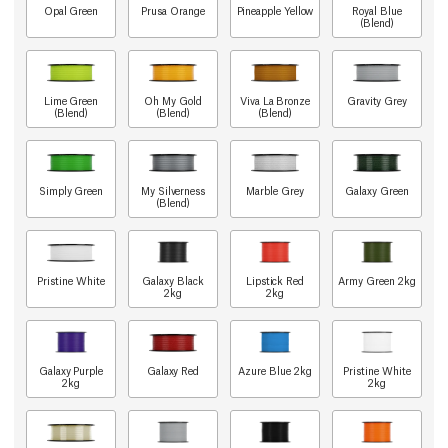
Opal Green
Prusa Orange
Pineapple Yellow
Royal Blue
(Blend)
Lime Green
Oh My Gold
Viva La Bronze
Gravity Grey
(Blend)
(Blend)
(Blend)
Simply Green
My Silverness
Marble Grey
Galaxy Green
(Blend)
Pristine White
Galaxy Black
Lipstick Red
Army Green 2kg
2kg
2kg
Galaxy Purple
Galaxy Red
Azure Blue 2kg
Pristine White
2kg
2kg