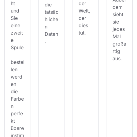
ht 
der 
die 
dem 
und 
Welt, 
tatsäc
sieht 
Sie 
der 
hliche
sie 
eine 
dies 
n 
jedes 
zweit
tut.
Daten
Mal 
e 
.
großa
Spule
rtig 
aus.
bestel
len, 
werd
en 
die 
Farbe
n 
perfe
kt 
übere
instim