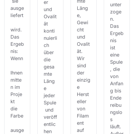
 sie 
mte 
er 
unter
ausge
Läng
und 
zoge
liefert
e, 
Ovalit
n. 
Gewi
ät 
Das 
wird. 
cht 
konti
Ergeb
Das 
und 
nuierli
nis 
Ergeb
Ovalit
ch 
ist 
nis: 
ät. 
über 
eine 
Wenn
Wir 
die 
Spule
sind 
gesa
, die 
Ihnen 
der 
mte 
von 
mitte
einzig
Läng
Anfan
n im 
e 
e 
g bis 
Proje
Herst
jeder 
Ende 
kt 
eller 
Spule
reibu
die 
von 
 und 
ngslo
Farbe
Filam
veröff
s 
ent 
entlic
läuft. 
ausge
auf 
hen 
Außer