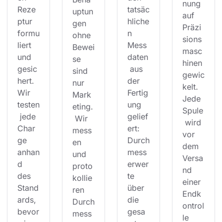
nung 
Reze
tatsäc
uptun
auf 
ptur 
hliche
gen 
Präzi
formu
n 
ohne 
sions
liert 
Mess
Bewei
masc
und 
daten
se 
hinen 
gesic
 aus 
sind 
gewic
hert. 
der 
nur 
kelt. 
Wir 
Fertig
Mark
Jede 
testen
ung 
eting.
Spule
 jede 
gelief
 Wir 
 wird 
Char
ert: 
mess
vor 
ge 
Durch
en 
dem 
anhan
mess
und 
Versa
d 
erwer
proto
nd 
des 
te 
kollie
einer 
Stand
über 
ren 
Endk
ards, 
die 
Durch
ontrol
bevor
gesa
mess
le 