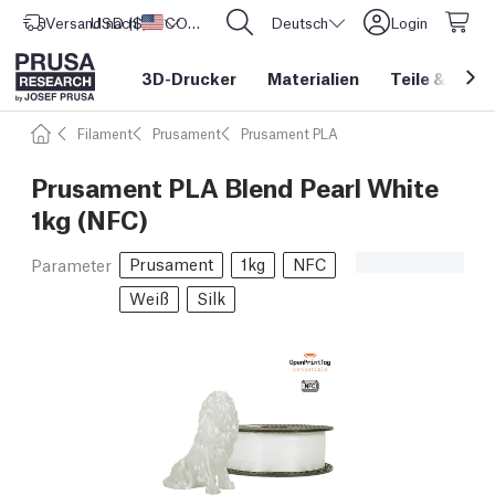
Versand nach
USD ($)
Vereinigte Staaten
CORE One L: Jetzt auf Lager!
Deutsch
Login
3D-Drucker
Materialien
Teile
&
Zube
Filament
Prusament
Prusament PLA
Prusament PLA Blend Pearl White
1kg (NFC)
Prusament
1kg
NFC
Parameter
Weiß
Silk