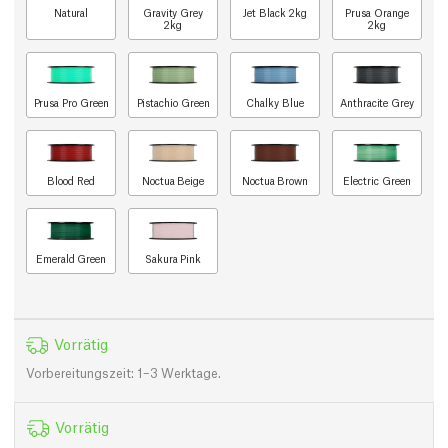
Natural
Gravity Grey
Jet Black 2kg
Prusa Orange
2kg
2kg
Prusa Pro Green
Pistachio Green
Chalky Blue
Anthracite Grey
Blood Red
Noctua Beige
Noctua Brown
Electric Green
Emerald Green
Sakura Pink
Vorrätig
Vorbereitungszeit: 1–3 Werktage.
Vorrätig