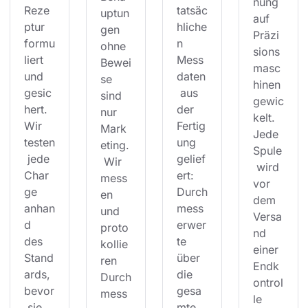
nung 
Reze
tatsäc
uptun
auf 
ptur 
hliche
gen 
Präzi
formu
n 
ohne 
sions
liert 
Mess
Bewei
masc
und 
daten
se 
hinen 
gesic
 aus 
sind 
gewic
hert. 
der 
nur 
kelt. 
Wir 
Fertig
Mark
Jede 
testen
ung 
eting.
Spule
 jede 
gelief
 Wir 
 wird 
Char
ert: 
mess
vor 
ge 
Durch
en 
dem 
anhan
mess
und 
Versa
d 
erwer
proto
nd 
des 
te 
kollie
einer 
Stand
über 
ren 
Endk
ards, 
die 
Durch
ontrol
bevor
gesa
mess
le 
 sie 
mte 