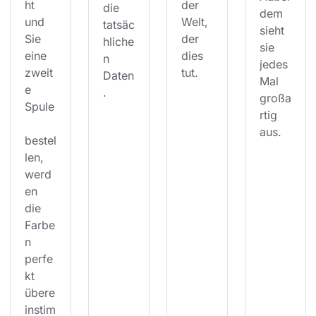
ht 
der 
die 
dem 
und 
Welt, 
tatsäc
sieht 
Sie 
der 
hliche
sie 
eine 
dies 
n 
jedes 
zweit
tut.
Daten
Mal 
e 
.
großa
Spule
rtig 
aus.
bestel
len, 
werd
en 
die 
Farbe
n 
perfe
kt 
übere
instim