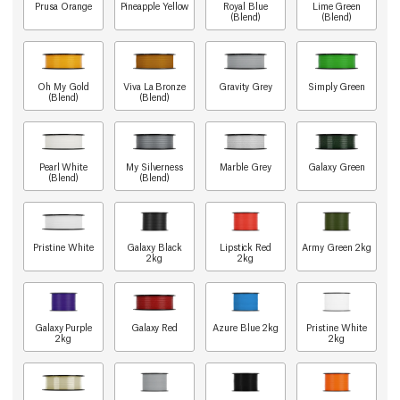
Prusa Orange
Pineapple Yellow
Royal Blue
Lime Green
(Blend)
(Blend)
Oh My Gold
Viva La Bronze
Gravity Grey
Simply Green
(Blend)
(Blend)
Pearl White
My Silverness
Marble Grey
Galaxy Green
(Blend)
(Blend)
Pristine White
Galaxy Black
Lipstick Red
Army Green 2kg
2kg
2kg
Galaxy Purple
Galaxy Red
Azure Blue 2kg
Pristine White
2kg
2kg