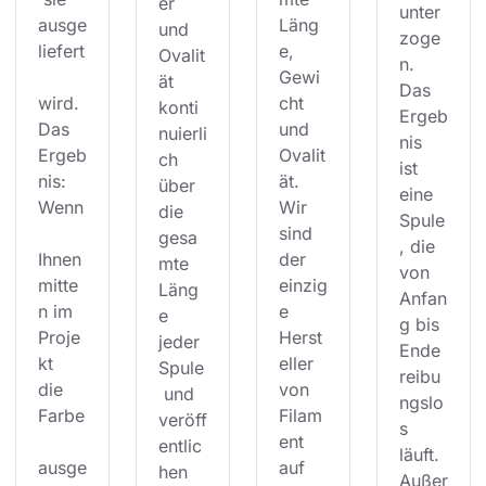
er 
unter
ausge
Läng
und 
zoge
liefert
e, 
Ovalit
n. 
Gewi
ät 
Das 
wird. 
cht 
konti
Ergeb
Das 
und 
nuierli
nis 
Ergeb
Ovalit
ch 
ist 
nis: 
ät. 
über 
eine 
Wenn
Wir 
die 
Spule
sind 
gesa
, die 
Ihnen 
der 
mte 
von 
mitte
einzig
Läng
Anfan
n im 
e 
e 
g bis 
Proje
Herst
jeder 
Ende 
kt 
eller 
Spule
reibu
die 
von 
 und 
ngslo
Farbe
Filam
veröff
s 
ent 
entlic
läuft. 
ausge
auf 
hen 
Außer