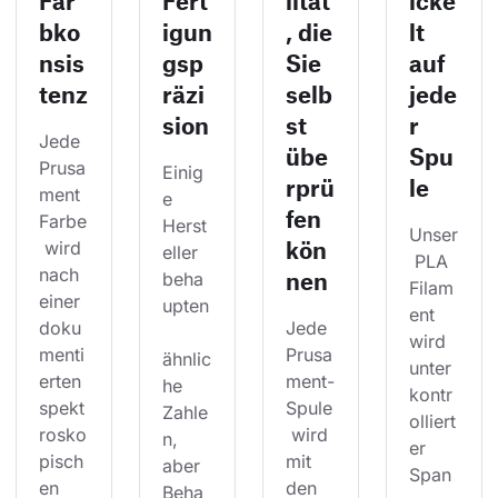
Far
Fert
lität
icke
bko
igun
, die
lt
nsis
gsp
Sie
auf
tenz
räzi
selb
jede
sion
st
r
Jede 
übe
Spu
Prusa
Einig
rprü
le
ment 
e 
fen
Farbe
Herst
Unser
kön
 wird 
eller 
 PLA 
nach 
nen
beha
Filam
einer 
upten
ent 
doku
Jede 
wird 
menti
Prusa
ähnlic
unter 
erten 
ment-
he 
kontr
spekt
Spule
Zahle
olliert
rosko
 wird 
n, 
er 
pisch
mit 
aber 
Span
en 
den 
Beha