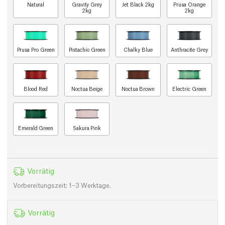
Natural
Gravity Grey
Jet Black 2kg
Prusa Orange
2kg
2kg
Prusa Pro Green
Pistachio Green
Chalky Blue
Anthracite Grey
Blood Red
Noctua Beige
Noctua Brown
Electric Green
Emerald Green
Sakura Pink
Vorrätig
Vorbereitungszeit: 1–3 Werktage.
Vorrätig