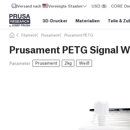
Versand nach
Vereinigte Staaten
USD ($)
CORE One 
3D-Drucker
Materialien
Teile
&
Zu
Filament
Prusament
Prusament PETG
Prusament PETG Signal Wh
Prusament
2kg
Weiß
Parameter