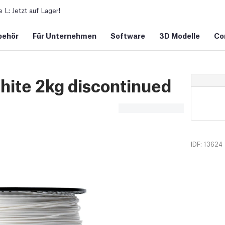
L: Jetzt auf Lager!
behör
Für Unternehmen
Software
3D Modelle
Co
ite 2kg discontinued
IDF: 13624