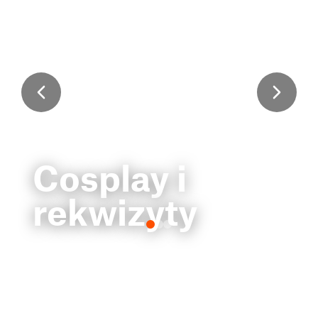
Cosplay i
rekwizyty