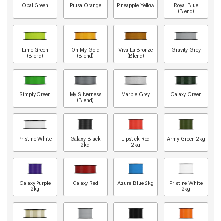
Opal Green
Prusa Orange
Pineapple Yellow
Royal Blue
(Blend)
Lime Green
Oh My Gold
Viva La Bronze
Gravity Grey
(Blend)
(Blend)
(Blend)
Simply Green
My Silverness
Marble Grey
Galaxy Green
(Blend)
Pristine White
Galaxy Black
Lipstick Red
Army Green 2kg
2kg
2kg
Galaxy Purple
Galaxy Red
Azure Blue 2kg
Pristine White
2kg
2kg