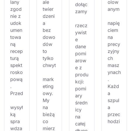
lany 
ale 
olow
dołąc
zgod
twier
anym
zamy
nie z 
dzeni
udok
a 
napię
rzecz
umen
bez 
ciem 
ywist
towa
dowo
na 
e 
ną 
dów 
precy
dane 
recep
to 
zyjny
pomi
turą 
tylko 
ch 
arow
spekt
chwyt
masz
e z 
rosko
ynach
produ
pową
mark
. 
kcji: 
. 
eting
Każd
pomi
Przed
owy. 
a 
ary 
My 
szpul
średn
wysył
na 
a 
icy 
ką 
bieżą
przec
na 
spra
co 
hodzi
całej 
wdza
mierz
długo