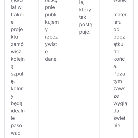
ie, 
iał w 
pnie 
który 
trakci
publi
mater
tak 
e 
kujem
iału 
postę
proje
y 
od 
puje.
ktu i 
rzecz
pocz
zamó
ywist
ątku 
wisz 
e 
do 
kolejn
dane.
końc
ą 
a. 
szpul
Poza 
ę, 
tym 
kolor
zaws
y 
ze 
będą 
wyglą
idealn
da 
ie 
świet
paso
nie.
wać.