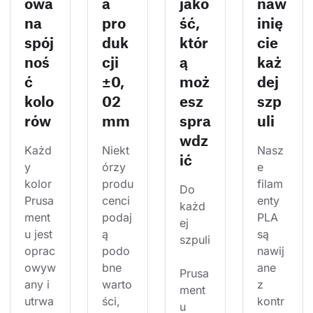
owa
a
jako
naw
na
pro
ść,
inię
spój
duk
któr
cie
noś
cji
ą
każ
ć
±0,
moż
dej
kolo
02
esz
szp
rów
mm
spra
uli
wdz
Każd
Niekt
Nasz
ić
y 
órzy 
e 
kolor 
produ
filam
Do 
Prusa
cenci 
enty 
każd
ment
podaj
PLA 
ej 
u jest 
ą 
są 
szpuli
oprac
podo
nawij
owyw
bne 
ane 
Prusa
any i 
warto
z 
ment
utrwa
ści, 
kontr
u 