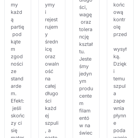
my 
ymy 
końc
ści, 
każd
i 
ową 
wagę
ą 
rejest
kontr
 oraz 
partię
rujem
olę 
tolera
 pod 
y 
przed
ncję 
kąte
średn
kształ
m 
icę 
wysył
tu. 
zgod
oraz 
ką. 
Jeste
ności 
owaln
Dzięk
śmy 
ze 
ość 
i 
jedyn
stand
na 
temu 
ym 
arde
całej 
szpul
produ
m. 
długo
a 
cente
Efekt:
ści 
zape
m 
 jeśli 
każd
wnia 
filam
skońc
ej 
płynn
entó
zy ci 
szpuli
e 
w na 
się 
, a 
poda
świec
mater
nastę
wanie