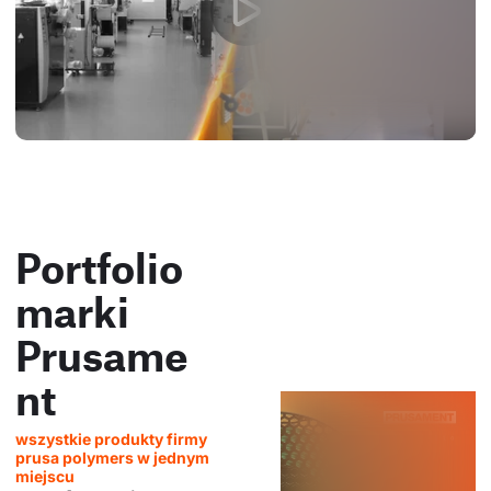
Portfolio
marki
Prusame
nt
wszystkie produkty firmy
prusa polymers w jednym
miejscu