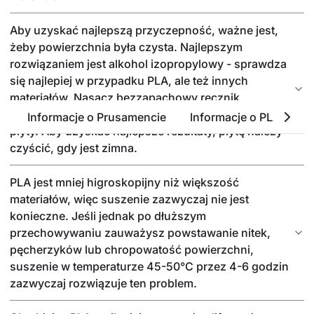
Aby uzyskać najlepszą przyczepność, ważne jest,
żeby powierzchnia była czysta. Najlepszym
rozwiązaniem jest alkohol izopropylowy - sprawdza
się najlepiej w przypadku PLA, ale też innych
materiałów. Nasącz bezzapachowy ręcznik
papierowy niewielką ilością i przetrzyj powierzchnię
Informacje o Prusamencie
Informacje o PLA
P
płyty. Aby uzyskać najlepsze rezultaty, płytę należy
czyścić, gdy jest zimna.
PLA jest mniej higroskopijny niż większość
materiałów, więc suszenie zazwyczaj nie jest
konieczne. Jeśli jednak po dłuższym
przechowywaniu zauważysz powstawanie nitek,
pęcherzyków lub chropowatość powierzchni,
suszenie w temperaturze 45-50°C przez 4-6 godzin
zazwyczaj rozwiązuje ten problem.