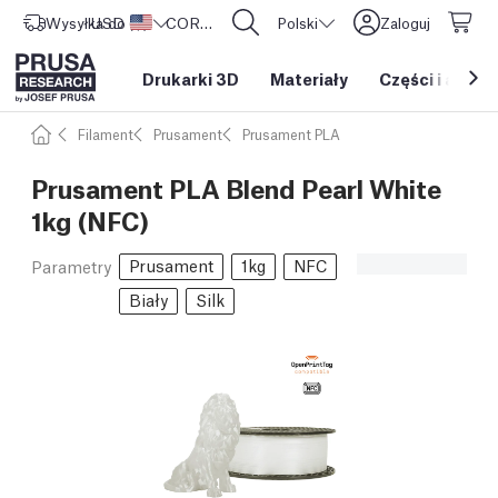
Wysyłka do
USD ($)
Stany Zjednoczone
CORE One L: Już w sprzedaży!
Polski
Zaloguj
Drukarki 3D
Materiały
Części i akces
Filament
Prusament
Prusament PLA
Prusament PLA Blend Pearl White
1kg (NFC)
Prusament
1kg
NFC
Parametry
Biały
Silk