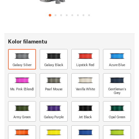
Kolor filamentu
Galaxy Silver
Galaxy Black
Lipstick Red
Azure Blue
Ms. Pink (Blend)
Pearl Mouse
Vanilla White
Gentleman's
Grey
Army Green
Galaxy Purple
Jet Black
Opal Green