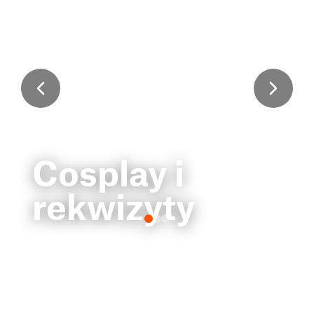
Cosplay i
rekwizyty