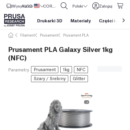
Wysyłka do
USD ($)
Stany Zjednoczone
CORE One L: Już w sprzedaży!
Polski
Zaloguj
Drukarki 3D
Materiały
Części i akces
Filament
Prusament
Prusament PLA
Prusament PLA Galaxy Silver 1kg
(NFC)
Prusament
1kg
NFC
Parametry
Szary / Srebrny
Glitter