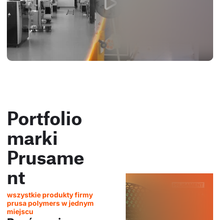
Portfolio
marki
Prusame
nt
wszystkie produkty firmy
prusa polymers w jednym
miejscu