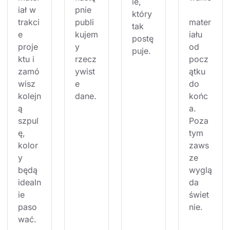
ie, 
iał w 
pnie 
który 
trakci
publi
mater
tak 
e 
kujem
iału 
postę
proje
y 
od 
puje.
ktu i 
rzecz
pocz
zamó
ywist
ątku 
wisz 
e 
do 
kolejn
dane.
końc
ą 
a. 
szpul
Poza 
ę, 
tym 
kolor
zaws
y 
ze 
będą 
wyglą
idealn
da 
ie 
świet
paso
nie.
wać.