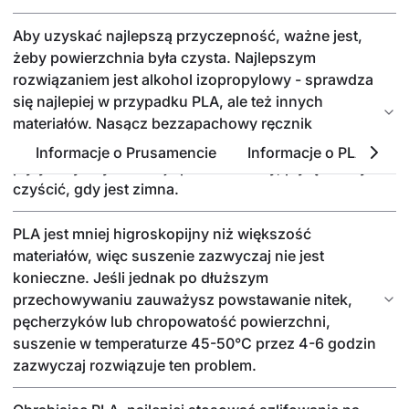
Aby uzyskać najlepszą przyczepność, ważne jest,
żeby powierzchnia była czysta. Najlepszym
rozwiązaniem jest alkohol izopropylowy - sprawdza
się najlepiej w przypadku PLA, ale też innych
materiałów. Nasącz bezzapachowy ręcznik
papierowy niewielką ilością i przetrzyj powierzchnię
Informacje o Prusamencie
Informacje o PLA
P
płyty. Aby uzyskać najlepsze rezultaty, płytę należy
czyścić, gdy jest zimna.
PLA jest mniej higroskopijny niż większość
materiałów, więc suszenie zazwyczaj nie jest
konieczne. Jeśli jednak po dłuższym
przechowywaniu zauważysz powstawanie nitek,
pęcherzyków lub chropowatość powierzchni,
suszenie w temperaturze 45-50°C przez 4-6 godzin
zazwyczaj rozwiązuje ten problem.