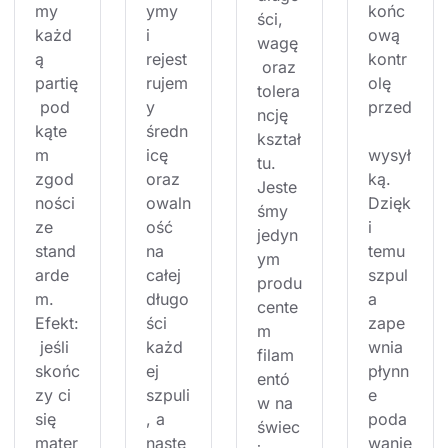
my 
ymy 
końc
ści, 
każd
i 
ową 
wagę
ą 
rejest
kontr
 oraz 
partię
rujem
olę 
tolera
 pod 
y 
przed
ncję 
kąte
średn
kształ
m 
icę 
wysył
tu. 
zgod
oraz 
ką. 
Jeste
ności 
owaln
Dzięk
śmy 
ze 
ość 
i 
jedyn
stand
na 
temu 
ym 
arde
całej 
szpul
produ
m. 
długo
a 
cente
Efekt:
ści 
zape
m 
 jeśli 
każd
wnia 
filam
skońc
ej 
płynn
entó
zy ci 
szpuli
e 
w na 
się 
, a 
poda
świec
mater
nastę
wanie