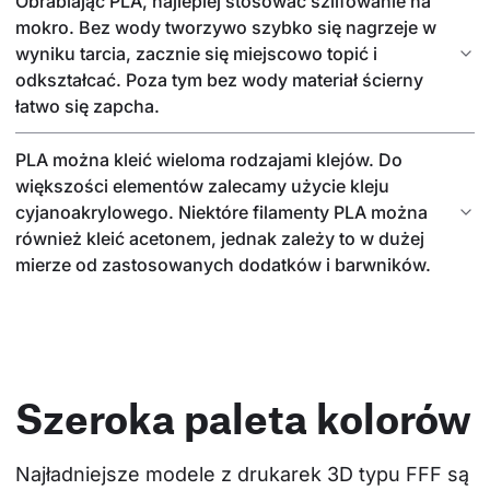
Obrabiając PLA, najlepiej stosować szlifowanie na
mokro. Bez wody tworzywo szybko się nagrzeje w
wyniku tarcia, zacznie się miejscowo topić i
odkształcać. Poza tym bez wody materiał ścierny
łatwo się zapcha.
PLA można kleić wieloma rodzajami klejów. Do
większości elementów zalecamy użycie kleju
cyjanoakrylowego. Niektóre filamenty PLA można
również kleić acetonem, jednak zależy to w dużej
mierze od zastosowanych dodatków i barwników.
Szeroka paleta kolorów
Najładniejsze modele z drukarek 3D typu FFF są 