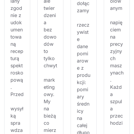
lany 
ale 
olow
dołąc
zgod
twier
anym
zamy
nie z 
dzeni
udok
a 
napię
rzecz
umen
bez 
ciem 
ywist
towa
dowo
na 
e 
ną 
dów 
precy
dane 
recep
to 
zyjny
pomi
turą 
tylko 
ch 
arow
spekt
chwyt
masz
e z 
rosko
ynach
produ
pową
mark
. 
kcji: 
. 
eting
Każd
pomi
Przed
owy. 
a 
ary 
My 
szpul
średn
wysył
na 
a 
icy 
ką 
bieżą
przec
na 
spra
co 
hodzi
całej 
wdza
mierz
długo