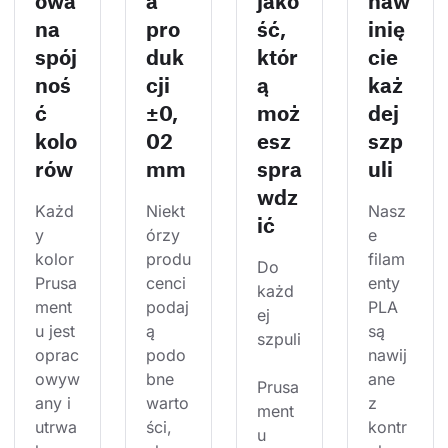
owa
a
jako
naw
na
pro
ść,
inię
spój
duk
któr
cie
noś
cji
ą
każ
ć
±0,
moż
dej
kolo
02
esz
szp
rów
mm
spra
uli
wdz
Każd
Niekt
Nasz
ić
y 
órzy 
e 
kolor 
produ
filam
Do 
Prusa
cenci 
enty 
każd
ment
podaj
PLA 
ej 
u jest 
ą 
są 
szpuli
oprac
podo
nawij
owyw
bne 
ane 
Prusa
any i 
warto
z 
ment
utrwa
ści, 
kontr
u 