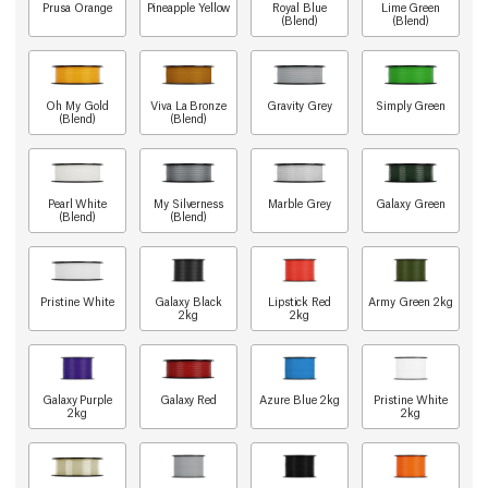
Prusa Orange
Pineapple Yellow
Royal Blue
Lime Green
(Blend)
(Blend)
Oh My Gold
Viva La Bronze
Gravity Grey
Simply Green
(Blend)
(Blend)
Pearl White
My Silverness
Marble Grey
Galaxy Green
(Blend)
(Blend)
Pristine White
Galaxy Black
Lipstick Red
Army Green 2kg
2kg
2kg
Galaxy Purple
Galaxy Red
Azure Blue 2kg
Pristine White
2kg
2kg