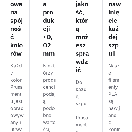
owa
a
jako
naw
na
pro
ść,
inię
spój
duk
któr
cie
noś
cji
ą
każ
ć
±0,
moż
dej
kolo
02
esz
szp
rów
mm
spra
uli
wdz
Każd
Niekt
Nasz
ić
y 
órzy 
e 
kolor 
produ
filam
Do 
Prusa
cenci 
enty 
każd
ment
podaj
PLA 
ej 
u jest 
ą 
są 
szpuli
oprac
podo
nawij
owyw
bne 
ane 
Prusa
any i 
warto
z 
ment
utrwa
ści, 
kontr
u 