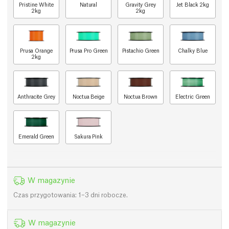
Pristine White
Natural
Gravity Grey
Jet Black 2kg
2kg
2kg
Prusa Orange
Prusa Pro Green
Pistachio Green
Chalky Blue
2kg
Anthracite Grey
Noctua Beige
Noctua Brown
Electric Green
Emerald Green
Sakura Pink
W magazynie
Czas przygotowania: 1–3 dni robocze.
W magazynie