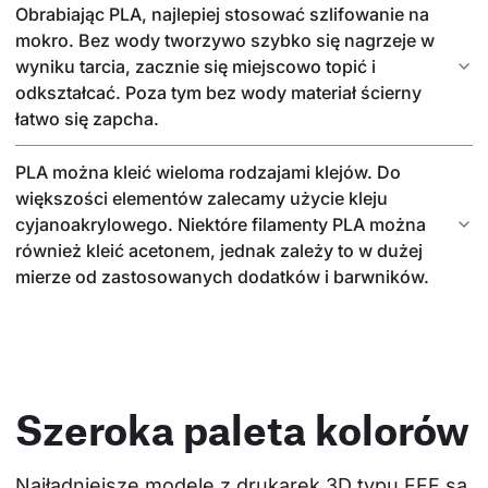
Obrabiając PLA, najlepiej stosować szlifowanie na
mokro. Bez wody tworzywo szybko się nagrzeje w
wyniku tarcia, zacznie się miejscowo topić i
odkształcać. Poza tym bez wody materiał ścierny
łatwo się zapcha.
PLA można kleić wieloma rodzajami klejów. Do
większości elementów zalecamy użycie kleju
cyjanoakrylowego. Niektóre filamenty PLA można
również kleić acetonem, jednak zależy to w dużej
mierze od zastosowanych dodatków i barwników.
Szeroka paleta kolorów
Najładniejsze modele z drukarek 3D typu FFF są 