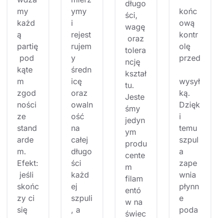
długo
my 
ymy 
końc
ści, 
każd
i 
ową 
wagę
ą 
rejest
kontr
 oraz 
partię
rujem
olę 
tolera
 pod 
y 
przed
ncję 
kąte
średn
kształ
m 
icę 
wysył
tu. 
zgod
oraz 
ką. 
Jeste
ności 
owaln
Dzięk
śmy 
ze 
ość 
i 
jedyn
stand
na 
temu 
ym 
arde
całej 
szpul
produ
m. 
długo
a 
cente
Efekt:
ści 
zape
m 
 jeśli 
każd
wnia 
filam
skońc
ej 
płynn
entó
zy ci 
szpuli
e 
w na 
się 
, a 
poda
świec