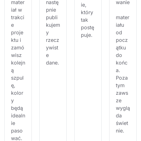
mater
nastę
wanie
ie, 
iał w 
pnie 
który 
trakci
publi
mater
tak 
e 
kujem
iału 
postę
proje
y 
od 
puje.
ktu i 
rzecz
pocz
zamó
ywist
ątku 
wisz 
e 
do 
kolejn
dane.
końc
ą 
a. 
szpul
Poza 
ę, 
tym 
kolor
zaws
y 
ze 
będą 
wyglą
idealn
da 
ie 
świet
paso
nie.
wać.