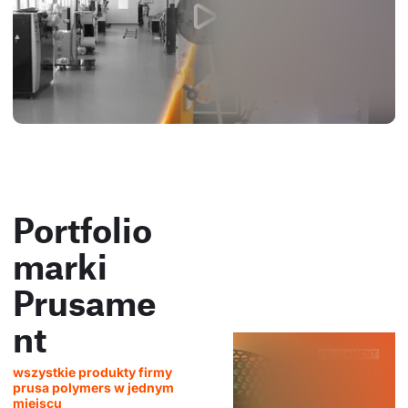
Portfolio
marki
Prusame
nt
wszystkie produkty firmy
prusa polymers w jednym
miejscu