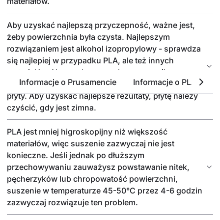
materiałów.
Aby uzyskać najlepszą przyczepność, ważne jest,
żeby powierzchnia była czysta. Najlepszym
rozwiązaniem jest alkohol izopropylowy - sprawdza
się najlepiej w przypadku PLA, ale też innych
materiałów. Nasącz bezzapachowy ręcznik
Informacje o Prusamencie
Informacje o PLA
P
papierowy niewielką ilością i przetrzyj powierzchnię
płyty. Aby uzyskać najlepsze rezultaty, płytę należy
czyścić, gdy jest zimna.
PLA jest mniej higroskopijny niż większość
materiałów, więc suszenie zazwyczaj nie jest
konieczne. Jeśli jednak po dłuższym
przechowywaniu zauważysz powstawanie nitek,
pęcherzyków lub chropowatość powierzchni,
suszenie w temperaturze 45-50°C przez 4-6 godzin
zazwyczaj rozwiązuje ten problem.