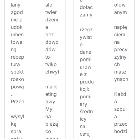
lany 
ale 
olow
dołąc
zgod
twier
anym
zamy
nie z 
dzeni
udok
a 
napię
rzecz
umen
bez 
ciem 
ywist
towa
dowo
na 
e 
ną 
dów 
precy
dane 
recep
to 
zyjny
pomi
turą 
tylko 
ch 
arow
spekt
chwyt
masz
e z 
rosko
ynach
produ
pową
mark
. 
kcji: 
. 
eting
Każd
pomi
Przed
owy. 
a 
ary 
My 
szpul
średn
wysył
na 
a 
icy 
ką 
bieżą
przec
na 
spra
co 
hodzi
całej 
wdza
mierz