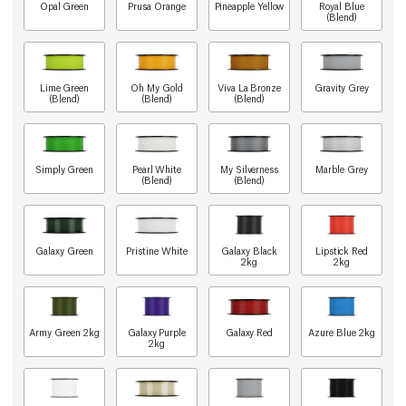
Opal Green
Prusa Orange
Pineapple Yellow
Royal Blue
(Blend)
Lime Green
Oh My Gold
Viva La Bronze
Gravity Grey
(Blend)
(Blend)
(Blend)
Simply Green
Pearl White
My Silverness
Marble Grey
(Blend)
(Blend)
Galaxy Green
Pristine White
Galaxy Black
Lipstick Red
2kg
2kg
Army Green 2kg
Galaxy Purple
Galaxy Red
Azure Blue 2kg
2kg