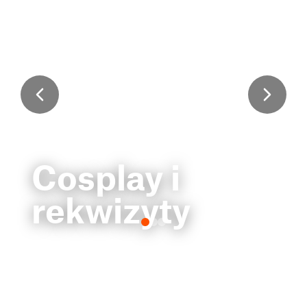
Cosplay i
rekwizyty