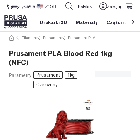
Wysyłka do
USD ($)
Stany Zjednoczone
CORE One L: Już w sprzedaży!
Polski
Zaloguj
Drukarki 3D
Materiały
Części i akces
Filament
Prusament
Prusament PLA
Prusament PLA Blood Red 1kg
(NFC)
Prusament
1kg
Parametry
Czerwony