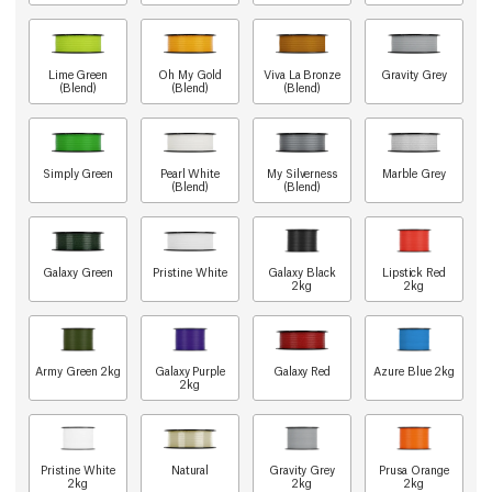
Lime Green
Oh My Gold
Viva La Bronze
Gravity Grey
(Blend)
(Blend)
(Blend)
Simply Green
Pearl White
My Silverness
Marble Grey
(Blend)
(Blend)
Galaxy Green
Pristine White
Galaxy Black
Lipstick Red
2kg
2kg
Army Green 2kg
Galaxy Purple
Galaxy Red
Azure Blue 2kg
2kg
Pristine White
Natural
Gravity Grey
Prusa Orange
2kg
2kg
2kg