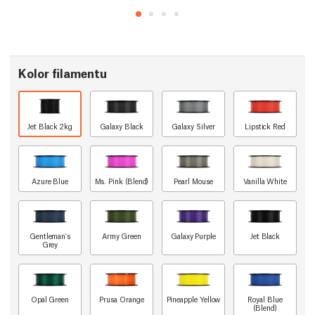
Kolor filamentu
Jet Black 2kg
Galaxy Black
Galaxy Silver
Lipstick Red
Azure Blue
Ms. Pink (Blend)
Pearl Mouse
Vanilla White
Gentleman's
Army Green
Galaxy Purple
Jet Black
Grey
Opal Green
Prusa Orange
Pineapple Yellow
Royal Blue
(Blend)