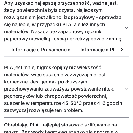
Aby uzyskać najlepszą przyczepność, ważne jest,
żeby powierzchnia była czysta. Najlepszym
rozwiązaniem jest alkohol izopropylowy - sprawdza
się najlepiej w przypadku PLA, ale też innych
materiałów. Nasącz bezzapachowy ręcznik
papierowy niewielką ilością i przetrzyj powierzchnię
płyty. Aby uzyskać najlepsze rezultaty, płytę należy
Informacje o Prusamencie
Informacje o PLA
P
czyścić, gdy jest zimna.
PLA jest mniej higroskopijny niż większość
materiałów, więc suszenie zazwyczaj nie jest
konieczne. Jeśli jednak po dłuższym
przechowywaniu zauważysz powstawanie nitek,
pęcherzyków lub chropowatość powierzchni,
suszenie w temperaturze 45-50°C przez 4-6 godzin
zazwyczaj rozwiązuje ten problem.
Obrabiając PLA, najlepiej stosować szlifowanie na
mokro. Bez wody tworzywo szybko się nagrzeje w