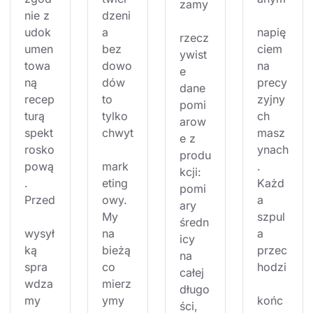
zamy
nie z 
dzeni
udok
a 
napię
rzecz
umen
bez 
ciem 
ywist
towa
dowo
na 
e 
ną 
dów 
precy
dane 
recep
to 
zyjny
pomi
turą 
tylko 
ch 
arow
spekt
chwyt
masz
e z 
rosko
ynach
produ
pową
mark
. 
kcji: 
. 
eting
Każd
pomi
Przed
owy. 
a 
ary 
My 
szpul
średn
wysył
na 
a 
icy 
ką 
bieżą
przec
na 
spra
co 
hodzi
całej 
wdza
mierz
długo
my 
ymy 
końc
ści, 