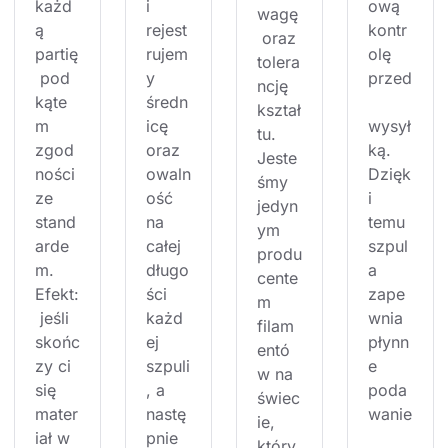
każd
i 
ową 
wagę
ą 
rejest
kontr
 oraz 
partię
rujem
olę 
tolera
 pod 
y 
przed
ncję 
kąte
średn
kształ
m 
icę 
wysył
tu. 
zgod
oraz 
ką. 
Jeste
ności 
owaln
Dzięk
śmy 
ze 
ość 
i 
jedyn
stand
na 
temu 
ym 
arde
całej 
szpul
produ
m. 
długo
a 
cente
Efekt:
ści 
zape
m 
 jeśli 
każd
wnia 
filam
skońc
ej 
płynn
entó
zy ci 
szpuli
e 
w na 
się 
, a 
poda
świec
mater
nastę
wanie
ie, 
iał w 
pnie 
który 