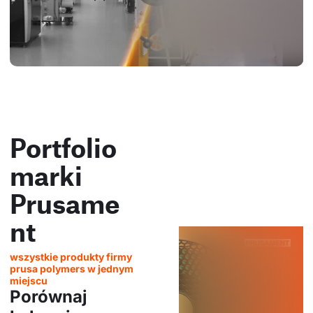
Portfolio
marki
Prusame
nt
wszystkie produkty firmy
prusa polymers w jednym
miejscu
Porównaj