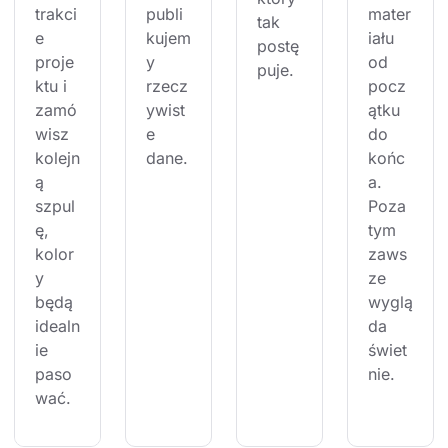
trakci
publi
mater
tak 
e 
kujem
iału 
postę
proje
y 
od 
puje.
ktu i 
rzecz
pocz
zamó
ywist
ątku 
wisz 
e 
do 
kolejn
dane.
końc
ą 
a. 
szpul
Poza 
ę, 
tym 
kolor
zaws
y 
ze 
będą 
wyglą
idealn
da 
ie 
świet
paso
nie.
wać.