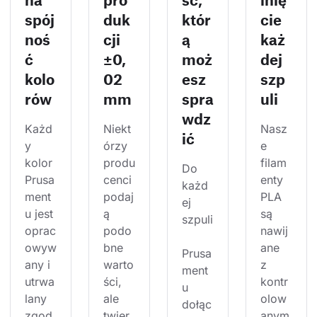
spój
duk
któr
cie
noś
cji
ą
każ
ć
±0,
moż
dej
kolo
02
esz
szp
rów
mm
spra
uli
wdz
Każd
Niekt
Nasz
ić
y 
órzy 
e 
kolor 
produ
filam
Do 
Prusa
cenci 
enty 
każd
ment
podaj
PLA 
ej 
u jest 
ą 
są 
szpuli
oprac
podo
nawij
owyw
bne 
ane 
Prusa
any i 
warto
z 
ment
utrwa
ści, 
kontr
u 
lany 
ale 
olow
dołąc
zgod
twier
anym