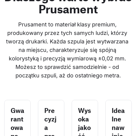
Prusament
Prusament to materiał klasy premium, 
produkowany przez tych samych ludzi, którzy 
tworzą drukarki. Każda szpula jest wytwarzana 
na miejscu, charakteryzuje się spójną 
kolorystyką i precyzją wymiarową ±0,02 mm. 
Możesz to sprawdzić samodzielnie - od 
początku szpuli, aż do ostatniego metra.
Gwa
Pre
Wys
Idea
rant
cyzj
oka
lne
owa
a
jako
naw
na
pro
ść,
inię