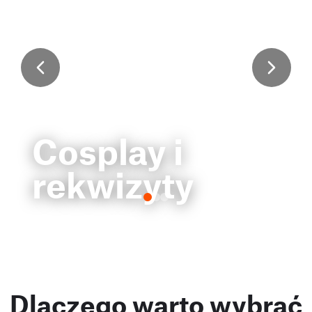
Cosplay i
rekwizyty
Dlaczego warto wybrać