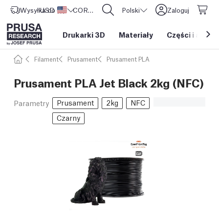
Wysyłka do
USD ($)
Stany Zjednoczone
CORE One L: Już w sprzedaży!
Polski
Zaloguj
Drukarki 3D
Materiały
Części i akces
Filament
Prusament
Prusament PLA
Prusament PLA Jet Black 2kg (NFC)
Prusament
2kg
NFC
Parametry
Czarny